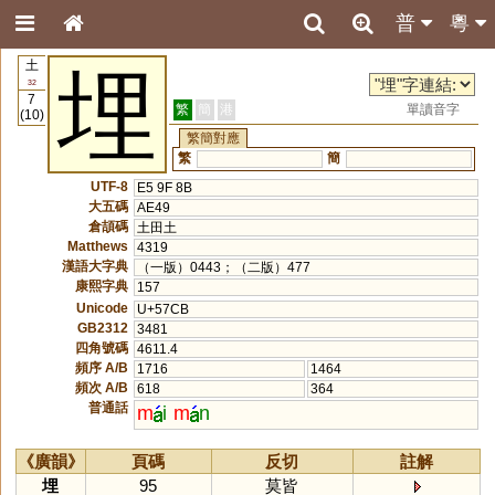
普
粵
土
埋
32
7
繁
簡
港
單讀音字
(10)
繁簡對應
繁
簡
UTF-8
E5 9F 8B
大五碼
AE49
倉頡碼
土田土
Matthews
4319
漢語大字典
（一版）0443；（二版）477
康熙字典
157
Unicode
U+57CB
GB2312
3481
四角號碼
4611.4
頻序 A/B
1716
1464
頻次 A/B
618
364
普通話
m
i
m
n
《廣韻》
頁碼
反切
註解
埋
95
莫皆