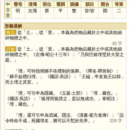
中
聲母
清濁
部位
聲調
韻攝
韻目
開合
等第
古
明
次濁
唇
平
蟹
皆
/
皆
開
二
音
形義通解
略說:
從「
土
」，從「
里
」，本義為把物品藏於土中或其他細
碎物體之中。
30 字
詳解:
從「
土
」，從「
里
」，本義為把物品藏於土中或其他細
碎物體之中。《左傳‧昭公十三年》：「乃與巴姬埋璧於大室之
庭。」
「
埋
」可特指簡陋不依禮制的落葬。《釋名‧釋喪制》：
「葬不如禮曰埋。」 《國語‧吳語》：「王縊，申亥負王以歸，
而土埋之其室。」
「
埋
」可引申為隱藏。《玉篇‧土部》：「埋，藏也。」
《國語‧吳語》：「狐埋而狐搰之，是以無成功。」韋昭注：
「埋，藏也。」
「
埋
」還可引申為泯滅、隱沒。《漢書‧翟方進傳》：「設
令時命不成，死國埋名，猶可以不慙於先帝。」
226 字