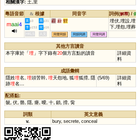
相關漢字:
土
,
里
粵語音節
根據
同音字
詞例(
) /
&
解釋
備
霾
薶
貍
埋伏,埋設,埋
黃
周
p3
p31
m
aai
4
下,埋怨,埋葬,
李
何
p153
p16
埋首,埋頭苦幹
HKLS
人文
同聲同韻
同韻同調
同聲同調
埋沒,埋藏,埋
人才
其他方言讀音
本字庫於「
埋
」字下錄有
20
個方言點的讀音
詳細資
料
成語彙輯
隱姓
埋
名,
埋
頭苦幹,
埋
天怨地, 狐
埋
狐搰, 隱
(5/69)
詳細資
跡
埋
名…
料
配搭點:
骴
,
伏
,
骼
,
隱
,
瘞
,
曖
,
十
,
鎖
,
搰
,
胔
詞類
英文意義
v.
bury
,
secrete
,
conceal