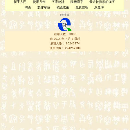
新手入門
使用凡例
字庫統計
隨機漢字
最近被搜索的漢字
鳴謝
製作單位
私隱政策
免責聲明
意見簿
（
管理員
）
在線人數： 3088
自 2014 年 7 月 8 日起
瀏覽人數： 80246374
使用次數： 294257180