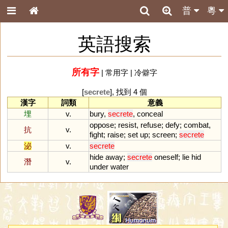
普
粵
英語搜索
所有字
|
常用字
|
冷僻字
[
secrete
], 找到 4 個
漢字
詞類
意義
埋
v.
bury
,
secrete
,
conceal
oppose
;
resist
,
refuse
;
defy
;
combat
,
抗
v.
fight
;
raise
;
set
up
;
screen
;
secrete
泌
v.
secrete
hide
away
;
secrete
oneself
;
lie
hid
潛
v.
under
water