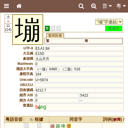
普
粵
土
塴
32
11
繁
簡
港
異讀字
(14)
繁簡對應
繁
簡
UTF-8
E5 A1 B4
大五碼
E15D
倉頡碼
土山月月
Matthews
0
漢語大字典
（一版）0480；（二版）516
康熙字典
164
Unicode
U+5874
GB2312
四角號碼
4212.7
頻序 A/B
0
5422
頻次 A/B
0
--
普通話
b
ng
粵語音節
根據
同音字
詞例(
) /
&
解釋
繃
蹦
唪
堋
黃
周