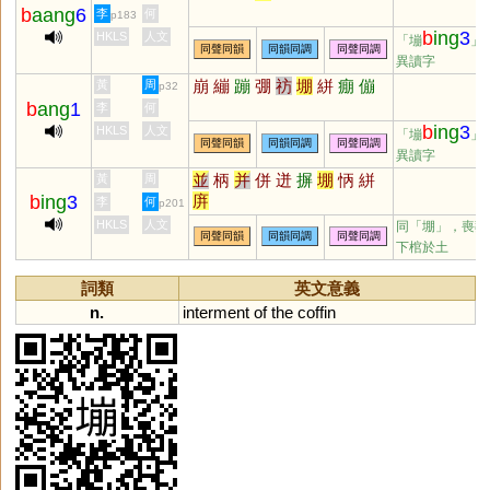
b
aang
6
李
何
p183
b
ing
3
HKLS
人文
「塴
」
同聲同韻
同韻同調
同聲同調
異讀字
崩
繃
蹦
弸
祊
堋
絣
痭
傰
黃
周
p32
b
ang
1
李
何
b
ing
3
HKLS
人文
「塴
」
同聲同韻
同韻同調
同聲同調
異讀字
並
柄
并
併
迸
摒
堋
怲
絣
黃
周
b
ing
3
庰
李
何
p201
HKLS
人文
同「
堋
」，喪葬
同聲同韻
同韻同調
同聲同調
下棺於土
詞類
英文意義
n.
interment
of
the
coffin