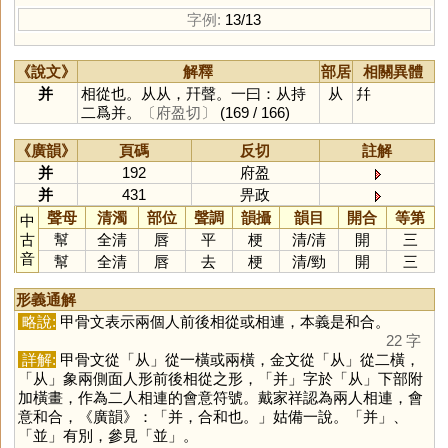
字例:
13/13
《說文》
解釋
部居
相關異體
并
相從也。从从，幵聲。一曰：从持
从
幷
二爲并。
〔府盈切〕
(169 / 166)
《廣韻》
頁碼
反切
註解
并
192
府盈
并
431
畀政
聲母
清濁
部位
聲調
韻攝
韻目
開合
等第
中
古
幫
全清
唇
平
梗
清
/
清
開
三
音
幫
全清
唇
去
梗
清
/
勁
開
三
形義通解
略說:
甲骨文表示兩個人前後相從或相連，本義是和合。
22 字
詳解:
甲骨文從「
从
」從一橫或兩橫，金文從「
从
」從二橫，
「
从
」象兩側面人形前後相從之形，「
并
」字於「
从
」下部附
加橫畫，作為二人相連的會意符號。戴家祥認為兩人相連，會
意和合，《廣韻》：「并，合和也。」姑備一說。「
并
」、
「
並
」有別，參見「
並
」。