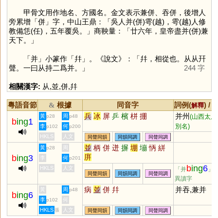
甲骨文用作地名、方國名。金文表示兼併、吞併，後增人
旁累增「
併
」字，中山王鼎：「吳人并(併)雩(越)，雩(越)人修
教備恁(任)，五年覆吳。」商鞅量：「廿六年，皇帝盡并(併)兼
天下。」
「
并
」小篆作「
幷
」。《說文》：「幷，相從也。从从幵
聲。一曰从持二爲并。」
244 字
相關漢字:
从
,
並
,
併
,
幷
粵語音節
根據
同音字
詞例(
) /
&
解釋
兵
冰
屏
乒
檳
栟
掤
并州
黃
周
(山西太原
p28
p48
b
ing
1
別名)
李
何
p102
p200
HKLS
人文
同聲同韻
同韻同調
同聲同調
並
柄
併
迸
摒
堋
塴
怲
絣
黃
周
p28
庰
b
ing
3
李
何
p201
b
ing
6
HKLS
人文
「并
」
同聲同韻
同韻同調
同聲同調
異讀字
病
並
併
幷
并吞,兼并
黃
周
p48
b
ing
6
李
何
p102
HKLS
人文
張
同聲同韻
同韻同調
同聲同調