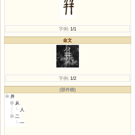
字例:
1/1
金文
字例:
1/2
(部件樹)
并
从
人
二
一