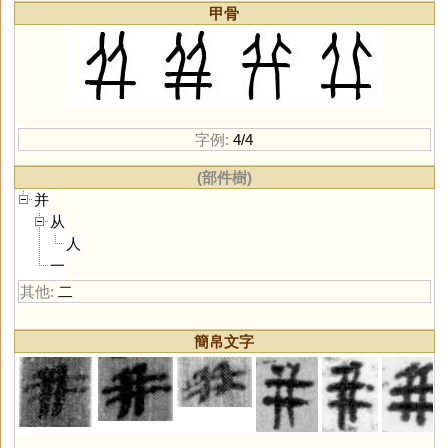
甲骨
字例:
4/4
(部件樹)
并
从
人
一
其他:
二
簡帛文字