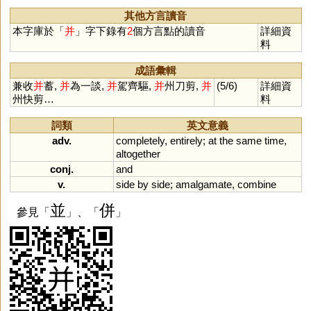
其他方言讀音
本字庫於「
并
」字下錄有
2
個方言點的讀音
詳細資
料
成語彙輯
兼收
并
蓄,
并
為一談,
并
駕齊驅,
并
州刀剪,
并
(5/6)
詳細資
州快剪…
料
詞類
英文意義
adv.
completely
,
entirely
;
at
the
same
time
,
altogether
conj.
and
v.
side
by
side
;
amalgamate
,
combine
並
併
參見「
」、「
」