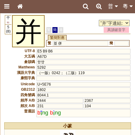
普
粵
干
并
51
5
繁
簡
港
異讀破音字
(8)
繁簡對應
繁
簡
並
併
UTF-8
E5 B9 B6
大五碼
A67D
倉頡碼
廿廿
Matthews
5292
漢語大字典
（一版）0242；（二版）119
康熙字典
Unicode
U+5E76
GB2312
1802
四角號碼
8044.1
頻序 A/B
2444
2367
頻次 A/B
231
104
普通話
b
ng
b
ng
小篆