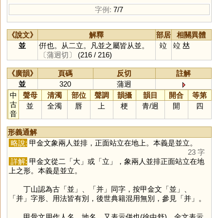
字例:
7/7
《說文》
解釋
部居
相關異體
並
倂也。从二立。凡並之屬皆从並。
竝
竝
𠀤
〔蒲迥切〕
(216 / 216)
《廣韻》
頁碼
反切
註解
並
320
蒲迥
中
聲母
清濁
部位
聲調
韻攝
韻目
開合
等第
古
並
全濁
唇
上
梗
青
/
迥
開
四
音
形義通解
略說:
甲金文象兩人並排，正面站立在地上。本義是並立。
23 字
詳解:
甲金文從二「
大
」或「
立
」，象兩人並排正面站立在地
上之形。本義是並立。
丁山認為古「
並
」、「
并
」同字，按甲金文「
並
」、
「
并
」字形、用法皆有別，後世典籍混用無別，參見「
并
」。
甲骨文用作人名、地名，又表示併也(徐中舒)。金文表示