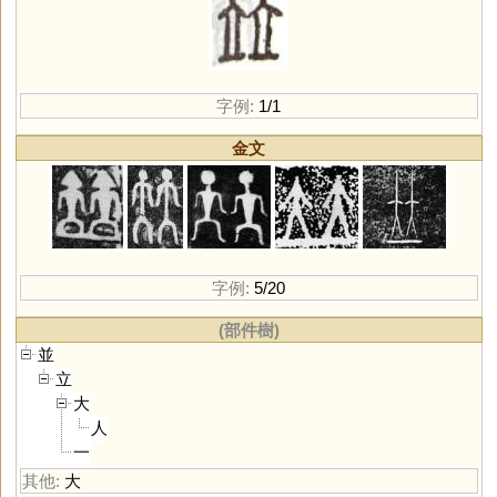
字例:
1/1
金文
字例:
5/20
(部件樹)
並
立
大
人
一
其他:
大