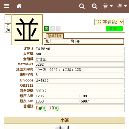
普
粵
一
並
1
7
繁
簡
港
異讀字
(8)
繁簡對應
繁
簡
并
UTF-8
E4 B8 A6
大五碼
A8C3
倉頡碼
廿廿金
Matthews
5292
漢語大字典
（一版）0246；（二版）123
康熙字典
6
Unicode
U+4E26
GB2312
四角號碼
8010.2
頻序 A/B
1206
199
頻次 A/B
1350
5987
普通話
b
ng
b
ng
小篆