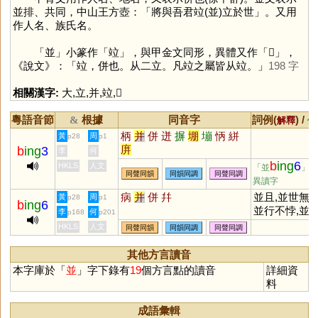
並排、共同，中山王方壺：「將與吾君竝(並)立於世」。又用
作人名、族氏名。
「
並
」小篆作「
竝
」，與甲金文同形，異體又作「
𡘋
」，
《說文》：「竝，併也。从二立。凡竝之屬皆从竝。」
198 字
相關漢字:
大
,
立
,
并
,
竝
,
𡘋
粵語音節
根據
同音字
詞例(
) /
&
解釋
備
柄
并
併
迸
摒
堋
塴
怲
絣
黃
周
p28
p1
庰
b
ing
3
李
何
b
ing
6
HKLS
人文
「並
」
同聲同韻
同韻同調
同聲同調
異讀字
病
并
併
幷
並且,並世無兩
黃
周
p28
p1
b
ing
6
並行不悖,並
李
何
p168
p201
作戰,並駕齊驅
HKLS
人文
同聲同韻
同韻同調
同聲同調
並列,圖文並
其他方言讀音
本字庫於「
並
」字下錄有
19
個方言點的讀音
詳細資
料
成語彙輯