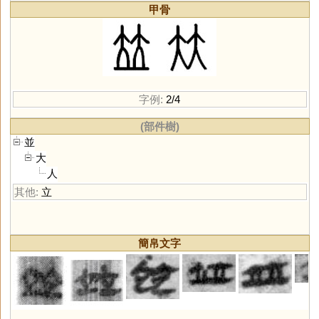
甲骨
字例:
2/4
(部件樹)
並
大
人
其他:
立
簡帛文字