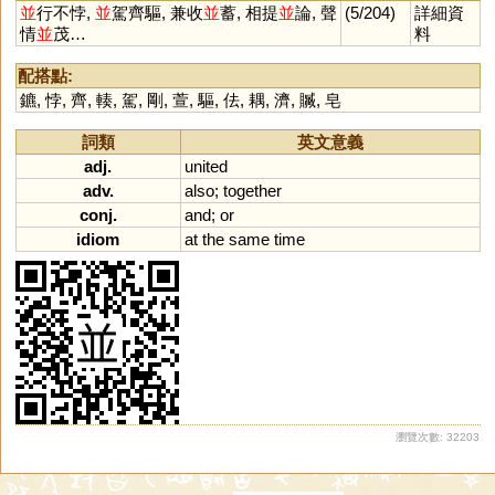
並
行不悖,
並
駕齊驅, 兼收
並
蓄, 相提
並
論, 聲
(5/204)
詳細資
情
並
茂…
料
配搭點:
鑣
,
悖
,
齊
,
輳
,
駕
,
剛
,
萱
,
驅
,
佉
,
耦
,
濟
,
贓
,
皂
詞類
英文意義
adj.
united
adv.
also
;
together
conj.
and
;
or
idiom
at
the
same
time
瀏覽次數: 32203