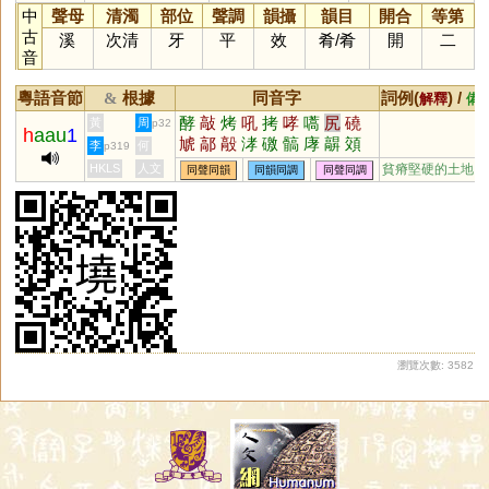
中
聲母
清濁
部位
聲調
韻攝
韻目
開合
等第
古
溪
次清
牙
平
效
肴
/
肴
開
二
音
粵語音節
根據
同音字
詞例(
) /
&
解釋
備
酵
敲
烤
吼
拷
哮
嚆
尻
磽
黃
周
p32
h
aau
1
虓
鄗
毃
涍
礉
髇
庨
髜
頝
李
何
p319
髐
骹
嗃
痚
猇
灱
烋
踍
嘐
HKLS
人文
貧瘠堅硬的土地
同聲同韻
同韻同調
同聲同調
穘
窙
墽
瀏覽次數: 3582