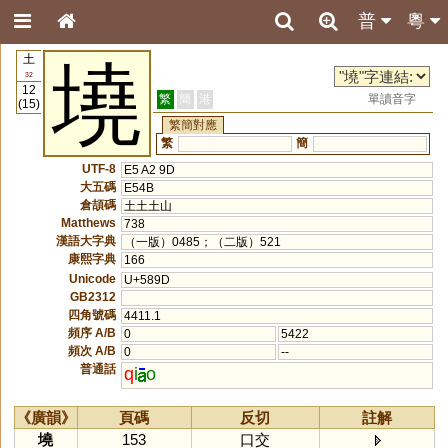
普
粵
土
墝
32
12
繁
簡
港
單讀音字
(15)
繁簡對應
繁
簡
UTF-8
E5 A2 9D
大五碼
E54B
倉頡碼
土土土山
Matthews
738
漢語大字典
（一版）0485；（二版）521
康熙字典
166
Unicode
U+589D
GB2312
四角號碼
4411.1
頻序 A/B
0
5422
頻次 A/B
0
--
普通話
q
i
o
《廣韻》
頁碼
反切
註解
墝
153
口交