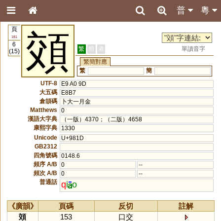
普
粵
頁
頝
181
6
繁
簡
港
單讀音字
(15)
繁簡對應
繁
簡
UTF-8
E9 A0 9D
大五碼
E8B7
倉頡碼
卜大一月金
Matthews
0
漢語大字典
（一版）4370；（二版）4658
康熙字典
1330
Unicode
U+981D
GB2312
四角號碼
0148.6
頻序 A/B
0
--
頻次 A/B
0
--
普通話
q
i
o
《廣韻》
頁碼
反切
註解
頝
153
口交