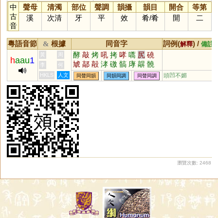
中
聲母
清濁
部位
聲調
韻攝
韻目
開合
等第
古
溪
次清
牙
平
效
肴
/
肴
開
二
音
粵語音節
根據
同音字
詞例(
) /
&
解釋
備註
酵
敲
烤
吼
拷
哮
嚆
尻
磽
黃
周
h
aau
1
虓
鄗
毃
涍
礉
髇
庨
髜
髐
李
何
骹
墝
嗃
痚
猇
灱
烋
踍
嘐
HKLS
人文
頭凹不媚
同聲同韻
同韻同調
同聲同調
穘
窙
墽
瀏覽次數: 2468