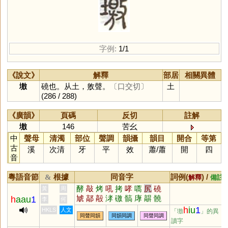
字例:
1/1
《說文》
解釋
部居
相關異體
墽
磽也。从土，敫聲。
〔口交切〕
土
(286 / 288)
《廣韻》
頁碼
反切
註解
墽
146
苦幺
中
聲母
清濁
部位
聲調
韻攝
韻目
開合
等第
古
溪
次清
牙
平
效
蕭
/
蕭
開
四
音
粵語音節
根據
同音字
詞例(
) /
&
解釋
備註
酵
敲
烤
吼
拷
哮
嚆
尻
磽
黃
周
虓
鄗
毃
涍
礉
髇
庨
髜
髐
h
aau
1
李
何
骹
墝
嗃
痚
猇
頝
烋
灱
嘐
h
iu
1
HKLS
人文
「墽
」的異
同聲同韻
同韻同調
同聲同調
踍
穘
窙
讀字