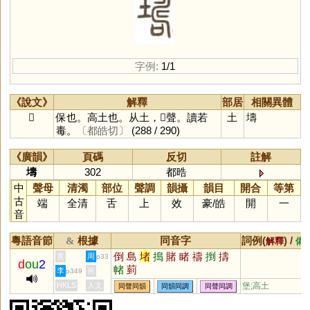
字例:
1/1
《說文》
解釋
部居
相關異體
𡑏
保也。高土也。从土，𠷎聲。讀若
土
壔
毒。
〔都皓切〕
(288 / 290)
《廣韻》
頁碼
反切
註解
壔
302
都晧
中
聲母
清濁
部位
聲調
韻攝
韻目
開合
等第
古
端
全清
舌
上
效
豪
/
皓
開
一
音
粵語音節
根據
同音字
詞例(
) /
&
解釋
備
倒
島
堵
搗
賭
睹
禱
捯
擣
黃
周
p33
d
ou
2
帾
菿
李
何
p349
HKLS
人文
堡;高土
同聲同韻
同韻同調
同聲同調