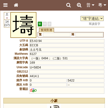
普
粵
土
壔
32
14
繁
簡
港
單讀音字
(17)
繁簡對應
繁
簡
UTF-8
E5 A3 94
大五碼
ECCB
倉頡碼
土土弓戈
Matthews
6127
漢語大字典
（一版）0494；（二版）531
康熙字典
169
Unicode
U+58D4
GB2312
四角號碼
4414.1
頻序 A/B
0
5422
頻次 A/B
0
--
普通話
d
o
小篆