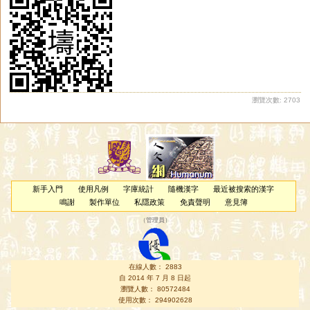
瀏覽次數: 2703
新手入門
使用凡例
字庫統計
隨機漢字
最近被搜索的漢字
鳴謝
製作單位
私隱政策
免責聲明
意見簿
（
管理員
）
在線人數： 2883
自 2014 年 7 月 8 日起
瀏覽人數： 80572484
使用次數： 294902628