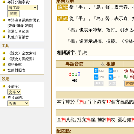
形義通解
粵語分類字表:
略說:
從「
手
」，「
島
」聲，表示舂、
詳解:
從「
手
」，「
島
」聲，表示舂、
粵語注音系統對照表
[
聲母
|
韻母
|
聲調
]
「
搗
」也表示沖擊、攻打。明徐弘
普通話音節表
其他方言讀音
「
搗
」還表示胡搞、攪擾。《儒林
工具
相關漢字:
手
,
島
《說文》全文索引
《讀史方輿紀要》
粵語音節
根據
&
成語彙輯
繁簡對照表
倒
黃
周
p33
p64
d
ou
2
帾
李
何
p283
p235
設定
HKLS
人文
同聲
冷僻字:
粵音系統:
本字庫於「
搗
」字下錄有
12
個方言點的
直
搗
黃龍, 批亢
搗
虛, 捶牀
搗
枕, 憂心如
配搭點: