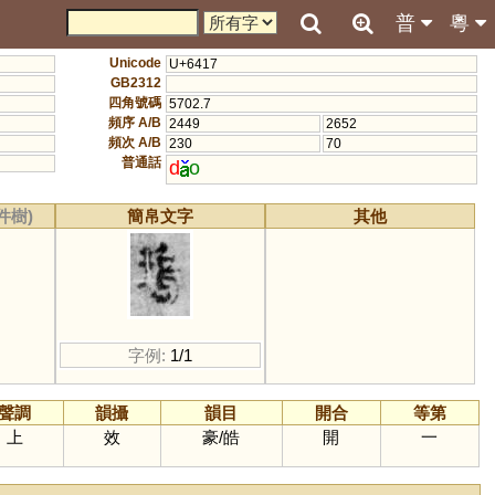
普
粵
Unicode
U+6417
GB2312
四角號碼
5702.7
頻序 A/B
2449
2652
頻次 A/B
230
70
普通話
d
o
件樹)
簡帛文字
其他
字例:
1/1
聲調
韻攝
韻目
開合
等第
上
效
豪
/
皓
開
一