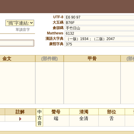
UTF-8
E6 90 97
大五碼
B76F
倉頡碼
手竹日山
單讀音字
Matthews
6132
漢語大字典
（一版）1934；（二版）2047
康熙字典
375
金文
(部件樹)
甲骨
(部
註解
中
聲母
清濁
部位
古
端
全清
舌
音