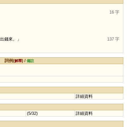
16 字
放出錢來。」
137 字
詞例(
) /
解釋
備註
詳細資料
(5/32)
詳細資料