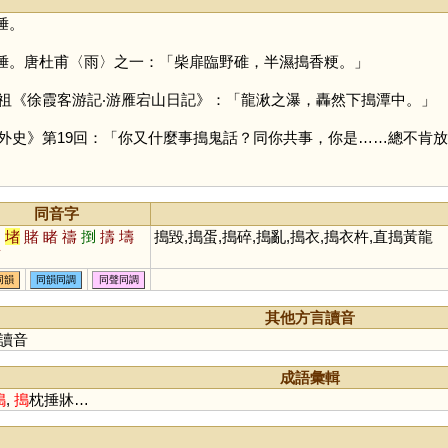
捶。
捶。唐杜甫〈雨〉之一：「柴扉臨野碓，半濕搗香粳。」
祖《徐霞客游記‧游雁宕山日記》：「龍湫之瀑，轟然下搗潭中。」
外史》第19回：「你又什麼事搗鬼話？同你共事，你是……總不肯
同音字
島
堵
賭
睹
禱
捯
擣
壔
搗毀,搗蛋,搗碎,搗亂,搗衣,搗衣杵,直搗黃龍
菿
同韻
同韻同調
同聲同調
其他方言讀音
讀音
成語彙輯
搗
,
搗
枕捶牀…