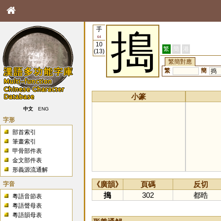
手
搗
64
10
繁
簡
港
(13)
繁簡對應
繁
簡
捣
小篆
中文
ENG
字形
部首索引
筆畫索引
甲骨部件表
金文部件表
形義源流通解
字音
《廣韻》
頁碼
反切
搗
302
都晧
粵語音節表
粵語聲母表
粵語韻母表