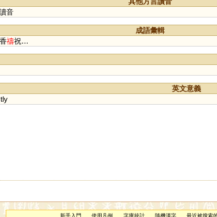
其他方言讀音
讀音
成語彙輯
爇香
禱
祝…
英文意義
tly
新手入門
使用凡例
字庫統計
隨機漢字
最近被搜索