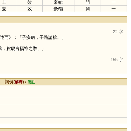
上
效
豪
/
皓
開
一
去
效
豪
/
號
開
一
22 字
‧述而》：「子疾病，子路請禱。」
禱，賀慶言福祚之辭。」
155 字
詞例(
) /
解釋
備註