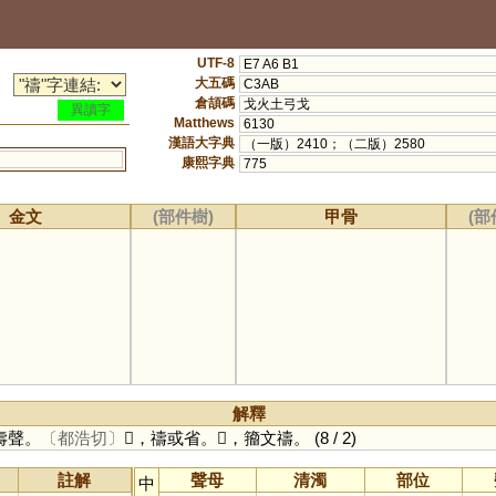
UTF-8
E7 A6 B1
大五碼
C3AB
倉頡碼
戈火土弓戈
異讀字
Matthews
6130
漢語大字典
（一版）2410；（二版）2580
康熙字典
775
金文
(部件樹)
甲骨
(部
解釋
壽聲。
〔都浩切〕
𥙸，禱或省。𥜹，籀文禱。
(8 / 2)
註解
聲母
清濁
部位
中