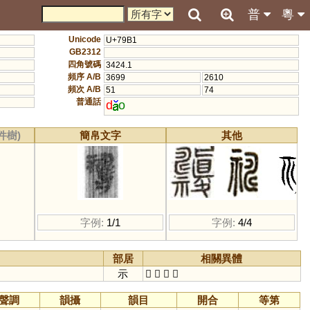
普
粵
Unicode
U+79B1
GB2312
四角號碼
3424.1
頻序 A/B
3699
2610
頻次 A/B
51
74
普通話
d
o
件樹)
簡帛文字
其他
字例:
1/1
字例:
4/4
部居
相關異體
示
𥙸
𥛇
𥛈
𥜹
聲調
韻攝
韻目
開合
等第