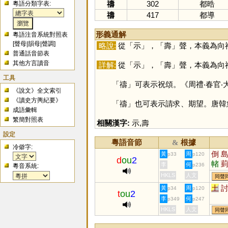
禱
302
都晧
粵語分類字表:
禱
417
都導
形義通解
粵語注音系統對照表
[
聲母
|
韻母
|
聲調
]
略說:
從「
示
」，「
壽
」聲，本義為向
普通話音節表
其他方言讀音
詳解:
從「
示
」，「
壽
」聲，本義為向
工具
「
禱
」可表示祝頌。《周禮‧春官
《說文》全文索引
《讀史方輿紀要》
「
禱
」也可表示請求、期望。唐韓
成語彙輯
繁簡對照表
相關漢字:
示
,
壽
設定
粵語音節
根據
&
冷僻字:
倒
黃
周
p33
p120
d
ou
2
帾
李
何
p236
粵音系統:
HKLS
人文
同聲
土
黃
周
p34
p120
t
ou
2
李
何
p349
p247
HKLS
人文
同聲