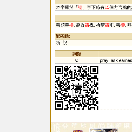
本字庫於「
禱
」字下錄有
19
個方言點的
善頌善
禱
, 馨香
禱
祝, 祈晴
禱
雨, 善
禱
, 
配搭點:
祈
,
祝
詞類
v.
pray
;
ask
earnes