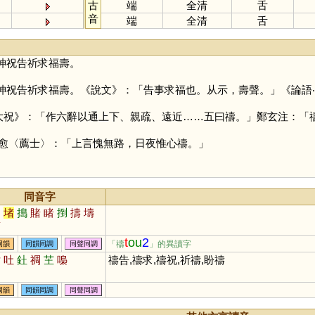
古
端
全清
舌
音
端
全清
舌
神祝告祈求福壽。
神祝告祈求福壽。《說文》：「告事求福也。从示，壽聲。」《論語
‧大祝》：「作六辭以通上下、親疏、遠近……五曰禱。」鄭玄注：「
愈〈薦士〉：「上言愧無路，日夜惟心禱。」
同音字
島
堵
搗
賭
睹
捯
擣
壔
菿
t
ou
2
「禱
」的異讀字
同韻
同韻同調
同聲同調
討
吐
釷
禂
芏
嘄
禱告,禱求,禱祝,祈禱,盼禱
同韻
同韻同調
同聲同調