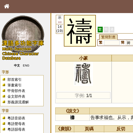
示
禱
113
14
繁
簡
港
(19)
繁簡對應
繁
簡
祷
小篆
中文
ENG
字形
部首索引
筆畫索引
甲骨部件表
字例:
1/1
金文部件表
形義源流通解
字音
《說文》
禱
告事求福也。从示，
粵語音節表
粵語聲母表
《廣韻》
頁碼
反切
粵語韻母表