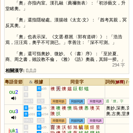
「
奧
」亦指內室。漢孔融〈薦禰衡表〉：「初涉藝文，升
堂睹奧。」
「
奧
」還指隱秘處。漢揚雄《太玄‧文》：「酋考其親，冥
反其奧。」
「
奧
」也表示深。《文選‧蔡邕〈郭有道碑〉》：「浩浩
焉，汪汪焉，奧乎不可測已。」李善注：「深不可測。」
「
奧
」還可指奧妙、微妙。《〈書〉序》：「至於夏、
商、周之書，雖設教不倫，《雅》《誥》奧義，其歸一揆。」
294 字
相關漢字:
𡪃
,
宀
,
𢍏
粵語音節
根據
同音字
詞例(
) /
&
解釋
備
襖
夭
燠
媼
镺
郩
蝹
黃
周
p35
ou
2
李
何
HKLS
人文
通「燠」字
同聲同韻
同韻同調
同聲同調
澳
噢
襖
懊
塢
燠
嶴
墺
芺
奧妙,深奧,玄
黃
周
p32
p35
ou
3
隩
扷
奧,古奧,堂奧,
李
何
p331
p234
潭奧,精奧,弘
HKLS
人文
同聲同韻
同韻同調
同聲同調
奧,奧旨,奧賾,
育
澳
沃
郁
旭
毓
頊
煜
昱
黃
周
p35
j
uk
1
奧略,奧遠
勖
燠
鋈
彧
薁
稢
戫
軉
栯