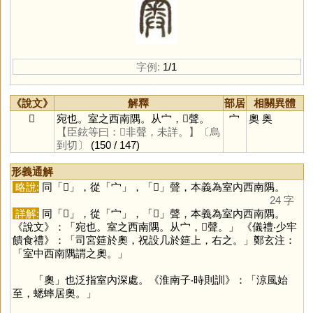
字例:
1/1
《說文》
解釋
部居
相關異體
𡪃
宛也。室之西南隅。从宀，𢍏聲。
宀
奧
奥
【臣鉉等曰：𢍏非聲，未詳。】
〔烏
到切〕
(150 / 147)
形義通解
略說:
同「
𡪃
」，從「
宀
」，「
𢍏
」聲，本義為室內西南隅。
24 字
詳解:
同「
𡪃
」，從「
宀
」，「
𢍏
」聲，本義為室內西南隅。
《說文》：「宛也。室之西南隅。从宀，𢍏聲。」 《儀禮‧少牢
饋食禮》：「司宮筵於奧，祝設几於筵上，右之。」鄭玄注：
「室中西南隅謂之奧。」
「
奧
」也泛指室內深處。《淮南子‧時則訓》：「涼風始
至，蟋蟀居奧。」