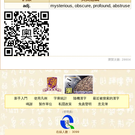
adj.
mysterious
,
obscure
,
profound
,
abstruse
瀏覽次數: 28604
新手入門
使用凡例
字庫統計
隨機漢字
最近被搜索的漢字
鳴謝
製作單位
私隱政策
免責聲明
意見簿
（
管理員
）
在線人數： 3099