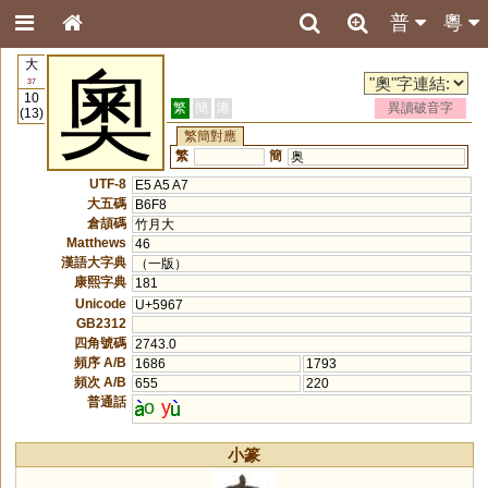
普
粵
大
奧
37
10
繁
簡
港
異讀破音字
(13)
繁簡對應
繁
簡
奥
UTF-8
E5 A5 A7
大五碼
B6F8
倉頡碼
竹月大
Matthews
46
漢語大字典
（一版）
康熙字典
181
Unicode
U+5967
GB2312
四角號碼
2743.0
頻序 A/B
1686
1793
頻次 A/B
655
220
普通話
o
y
小篆