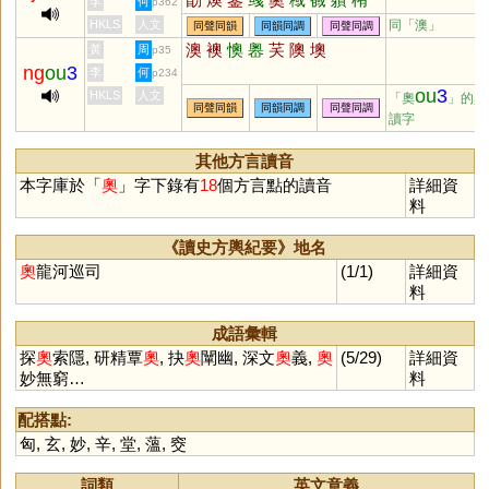
李
何
p362
勗
隩
HKLS
人文
同「
澳
」
同聲同韻
同韻同調
同聲同調
澳
襖
懊
嶴
芺
隩
墺
黃
周
p35
ng
ou
3
李
何
p234
ou
3
HKLS
人文
「奧
」的異
同聲同韻
同韻同調
同聲同調
讀字
其他方言讀音
本字庫於「
奧
」字下錄有
18
個方言點的讀音
詳細資
料
《讀史方輿紀要》地名
奧
龍河巡司
(1/1)
詳細資
料
成語彙輯
探
奧
索隱, 研精覃
奧
, 抉
奧
闡幽, 深文
奧
義,
奧
(5/29)
詳細資
妙無窮…
料
配搭點:
匈
,
玄
,
妙
,
辛
,
堂
,
薀
,
窔
詞類
英文意義