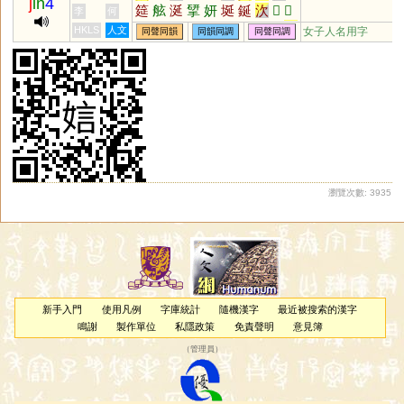
j
in
4
筵
舷
涎
揅
妍
埏
鋋
㳄
𣶜
𣶛
李
何
𣶙
㵪
蚿
郔
綖
羡
橪
漹
娹
妶
HKLS
人文
女子人名用字
同聲同韻
同韻同調
同聲同調
玹
胘
礥
誸
狿
莚
絃
蜒
唌
瀏覽次數: 3935
新手入門
使用凡例
字庫統計
隨機漢字
最近被搜索的漢字
鳴謝
製作單位
私隱政策
免責聲明
意見簿
（
管理員
）