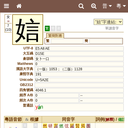
普
粵
女
娮
38
7
繁
簡
港
單讀音字
(10)
繁簡對應
繁
簡
UTF-8
E5 A8 AE
大五碼
D15E
倉頡碼
女卜一口
Matthews
0
漢語大字典
（一版）1053；（二版）1128
康熙字典
191
Unicode
U+5A2E
GB2312
四角號碼
4046.1
頻序 A/B
0
--
頻次 A/B
0
--
普通話
y
n
粵語音節
根據
同音字
詞例(
) /
&
解釋
備註
然
研
言
燃
弦
延
賢
焉
羨
黃
周