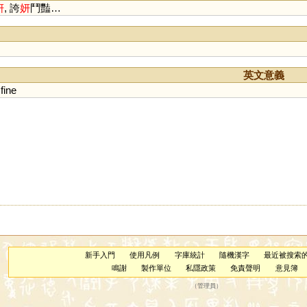
妍
, 誇
妍
鬥豔…
英文意義
;
fine
新手入門
使用凡例
字庫統計
隨機漢字
最近被搜索
鳴謝
製作單位
私隱政策
免責聲明
意見簿
（
管理員
）