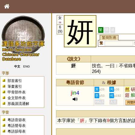
女
妍
38
6
繁
簡
港
(9)
繁簡對應
繁
《說文》
妍
技也。一曰：不省錄
中文
ENG
264)
字形
部首索引
粵語音節
根據
&
筆畫索引
然
黃
周
p26
p36
j
in
4
甲骨部件表
筵
李
何
p53
p192
金文部件表
㵪
HKLS
人文
同聲
形義源流通解
蚿
誸
字音
粵語音節表
本字庫於「
妍
」字下錄有
8
個方言點的
粵語聲母表
粵語韻母表