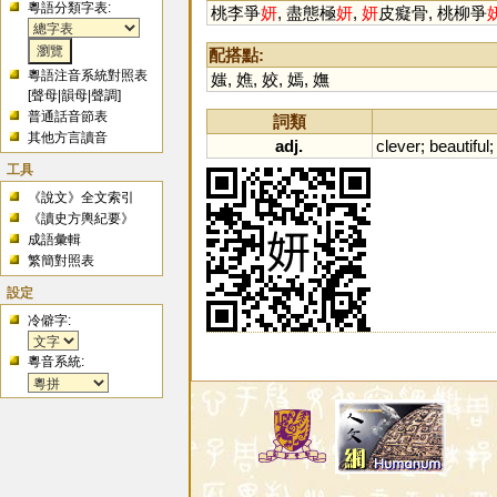
粵語分類字表:
桃李爭
妍
, 盡態極
妍
,
妍
皮癡骨, 桃柳爭
配搭點:
粵語注音系統對照表
媸
,
嫶
,
姣
,
嫣
,
嫵
[
聲母
|
韻母
|
聲調
]
普通話音節表
詞類
其他方言讀音
adj.
clever
;
beautiful
工具
《說文》全文索引
《讀史方輿紀要》
成語彙輯
繁簡對照表
設定
冷僻字:
粵音系統: