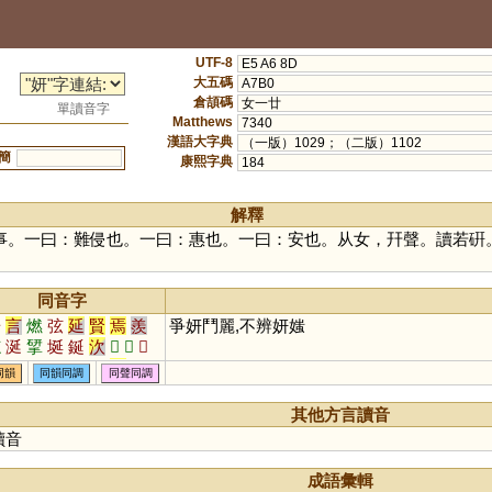
UTF-8
E5 A6 8D
大五碼
A7B0
倉頡碼
女一廿
單讀音字
Matthews
7340
漢語大字典
（一版）1029；（二版）1102
簡
康熙字典
184
解釋
事。一曰：難侵也。一曰：惠也。一曰：安也。从女，幵聲。讀若硏
同音字
研
言
燃
弦
延
賢
焉
羨
爭妍鬥麗,不辨妍媸
舷
涎
揅
埏
鋋
㳄
𣶜
𣶛
𣶙
玹
漹
橪
羡
娹
綖
妶
郔
同韻
同韻同調
同聲同調
莚
狿
娮
唌
胘
蜒
礥
絃
其他方言讀音
讀音
成語彙輯