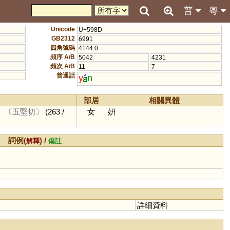
普
粵
Unicode
U+598D
GB2312
6991
四角號碼
4144.0
頻序 A/B
5042
4231
頻次 A/B
11
7
普通話
y
n
部居
相關異體
。
〔五堅切〕
(263 /
女
姸
詞例(
) /
解釋
備註
詳細資料