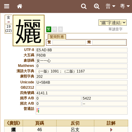
普
粵
女
孋
38
19
繁
簡
港
單讀音字
(22)
繁簡對應
繁
簡
UTF-8
E5 AD 8B
大五碼
F6DB
倉頡碼
女一一心
Matthews
0
漢語大字典
（一版）1091；（二版）1167
康熙字典
202
Unicode
U+5B4B
GB2312
四角號碼
4141.1
頻序 A/B
0
5422
頻次 A/B
0
--
普通話
l
《廣韻》
頁碼
反切
註解
孋
46
呂支