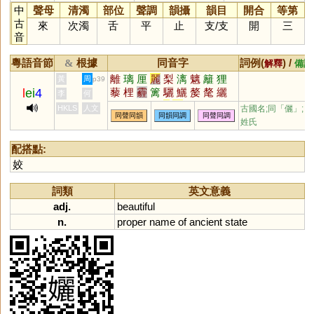
中
聲母
清濁
部位
聲調
韻攝
韻目
開合
等第
古
來
次濁
舌
平
止
支
/
支
開
三
音
粵語音節
根據
同音字
詞例(
) /
&
解釋
備註
離
璃
厘
麗
梨
漓
魑
籬
狸
黃
周
p39
l
ei
4
藜
梩
霾
篱
驪
鱺
嫠
氂
纚
李
何
罹
蜊
鸝
嚟
𠩺
离
醨
褵
縭
鵹
HKLS
人文
古國名;同「
儷
」;
同聲同韻
同韻同調
同聲同調
漦
灕
蘺
筣
杝
剺
犛
貍
琍
姓氏
孷
樆
斄
釐
謧
鑗
蠫
配搭點:
姣
詞類
英文意義
adj.
beautiful
n.
proper
name
of
ancient
state