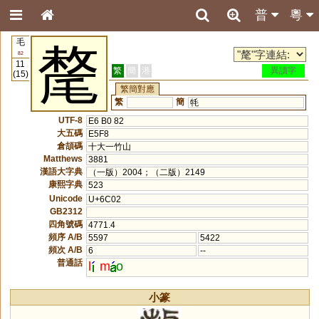
普
粵
毛
氂
82
11
繁
簡
港
異讀字
(15)
繁簡對應
繁
簡
牦
UTF-8
E6 B0 82
大五碼
E5F8
倉頡碼
十大一竹山
Matthews
3881
漢語大字典
（一版）2004；（二版）2149
康熙字典
523
Unicode
U+6C02
GB2312
四角號碼
4771.4
頻序 A/B
5597
5422
頻次 A/B
6
--
普通話
l
m
o
小篆