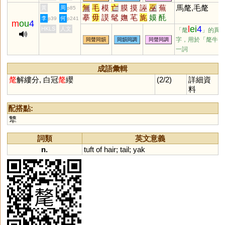
灕
蘺
杝
剺
离
孷
樆
斄
謧
無
毛
模
亡
膜
摸
誣
巫
蕪
馬氂,毛氂
黃
周
p85
鑗
蠫
筣
釐
琍
犛
貍
摹
毋
謨
髦
嫵
芼
旄
嫫
酕
李
何
p39
p241
m
ou
4
犛
譕
瞴
軞
莁
氁
枆
堥
鷡
l
ei
4
HKLS
人文
「氂
」的異
橆
糢
字，用於「氂牛」
同聲同韻
同韻同調
同聲同調
一詞
成語彙輯
氂
解縷分, 白冠
氂
纓
(2/2)
詳細資
料
配搭點:
犨
詞類
英文意義
n.
tuft
of
hair
;
tail
;
yak