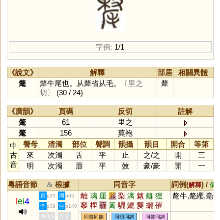
字例:
1/1
《說文》
解釋
部居
相關異體
氂
犛牛尾也。从犛省从毛。
〔里之
犛
切〕
(30 / 24)
《廣韻》
頁碼
反切
註解
氂
61
里之
氂
156
莫袍
聲母
清濁
部位
聲調
韻攝
韻目
開合
等第
中
古
來
次濁
舌
平
止
之
/
之
開
三
音
明
次濁
唇
平
效
豪
/
豪
開
一
粵語音節
根據
同音字
詞例(
) /
&
解釋
備
離
璃
厘
麗
梨
漓
魑
籬
狸
氂牛,氂纓,毫
黃
周
p20
p85
l
ei
4
藜
梩
霾
篱
驪
鱺
嫠
纚
罹
李
何
p39
p140
蜊
鸝
嚟
𠩺
漦
縭
褵
醨
鵹
孋
HKLS
人文
同聲同韻
同韻同調
同聲同調