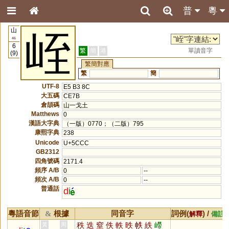
普
粵
山
峌
46
6
繁
簡
港
單讀音字
(9)
繁簡對應
繁
簡
UTF-8
E5 B3 8C
大五碼
CE7B
倉頡碼
山一戈土
Matthews
0
漢語大字典
（一版）0770；（二版）795
康熙字典
238
Unicode
U+5CCC
GB2312
四角號碼
2171.4
頻序 A/B
0
--
頻次 A/B
0
--
普通話
d
i
粵語音節
根據
同音字
詞例(
) /
&
解釋
備註
秩
迭
窒
佚
軼
昳
帙
紩
嵽
黃
周