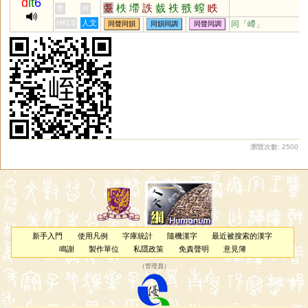
d
it
6
耋
柣
墆
詄
臷
袟
翐
螲
眣
李
何
瓞
苵
洷
垤
咥
胅
絰
镻
HKLS
人文
同「
嵽
」
同聲同韻
同韻同調
同聲同調
瀏覽次數: 2500
新手入門
使用凡例
字庫統計
隨機漢字
最近被搜索的漢字
鳴謝
製作單位
私隱政策
免責聲明
意見簿
（
管理員
）