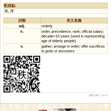
配搭點:
袟
,
序
詞類
英文意義
adj.
orderly
n.
order
,
precedence
,
rank
;
official
salary
;
decade
=
10
years
(
used
in
representing
age
of
elderly
people
)
v.
gather
;
arrange
in
order
;
offer
sacrifices
to
gods
or
ancestors
瀏覽次數: 13074