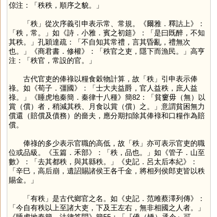
倞注：「秩秩，順序之貌。」
「
秩
」從次序義引申表示常、常規。《爾雅．釋詁上》：
「秩，常。」如《詩．小雅．賓之初筵》：「是曰既醉，不知
其秩。」孔穎達疏：「不自知其常禮，言其昏亂，禮無次
也。」《商君書．修權》：「秩官之吏，隱下而漁民。」高亨
注：「秩官，常設的官。」
古代官吏的俸祿以糧食穀物計算，故「
秩
」引申表示俸
祿。如《荀子．彊國》：「士大夫益爵，官人益秩，庶人益
祿。」《睡虎地秦簡．秦律十八種》簡82：「貧窶毋（無）以
賞（償）者，稍減其秩、月食以賞（償）之。」意謂貧困無力
償還（賠償及債務）的嗇夫，應分期扣除其俸䘵和口糧作為賠
償。
俸祿的多少表示官職的高低，故「
秩
」亦可表示官吏的職
位或品級。《玉篇．禾部》：「秩，品也。」如《管子．山至
數》：「去其都秩，與其縣秩。」《史記．呂太后本紀》：
「辛巳，高后崩，遺詔賜諸侯王各千金，將相列侯郎吏皆以秩
賜金。」
「有秩」是古代鄉官之名。如《史記．范雎蔡澤列傳》：
「今自有秩以上至諸大吏，下及王左右，無非相國之人者。」
《睡虎地秦簡．法律答問》簡55：「『僑（矯）丞令』可