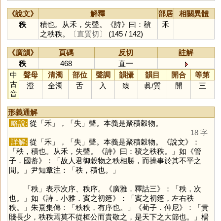
《說文》
解釋
部居
相關異體
秩
積也。从禾，失聲。《詩》曰：䆅
禾
之秩秩。
〔直質切〕
(145 / 142)
《廣韻》
頁碼
反切
註解
秩
468
直一
中
聲母
清濁
部位
聲調
韻攝
韻目
開合
等第
古
澄
全濁
舌
入
臻
眞
/
質
開
三
音
形義通解
略說:
從「
禾
」，「
失
」聲。本義是聚積穀物。
18 字
詳解:
從「
禾
」，「
失
」聲。本義是聚積穀物。《說文》：
「秩，積也。从禾，失聲。《詩》曰：䆅之秩秩。」如《管
子．國蓄》：「故人君御穀物之秩相勝，而操事於其不平之
閒。」尹知章注：「秩，積也。」
「
秩
」表示次序、秩序。《廣雅．釋詁三》：「秩，次
也。」如《詩．小雅．賓之初筵》：「賓之初筵，左右秩
秩。」朱熹集傳：「秩秩，有序也。」《荀子．仲尼》：「貴
賤長少，秩秩焉莫不從桓公而貴敬之，是天下之大節也。」楊