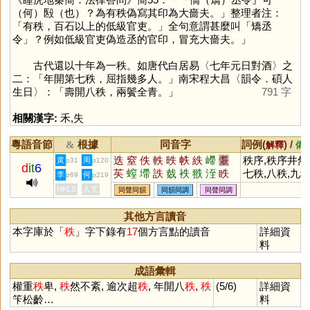
（何）殹（也）？為有秩偽寫其印為大嗇夫。」整理者注：
「有秩，百石以上的低級官吏。」全句意謂甚麼叫「矯丞
令」？例如低級官吏偽造丞的官印，冒充大嗇夫。」
古代還以十年為一秩。如唐代白居易〈七年元日對酒〉之
二：「年開第七秩，屈指幾多人。」南宋程大昌〈韻令．碩人
生日〉：「壽開八秩，兩鬢全青。」
791 字
相關漢字:
禾
,
失
粵語音節
根據
同音字
詞例(
) /
&
解釋
備
迭
窒
佚
軼
昳
帙
紩
嵽
耋
秩序,秩序井然
黃
周
p31
p120
d
it
6
苵
螲
墆
詄
臷
袟
翐
洷
眣
七秩,八秩,九
李
何
p69
p219
瓞
柣
峌
垤
咥
胅
絰
镻
HKLS
人文
同聲同韻
同韻同調
同聲同調
其他方言讀音
本字庫於「
秩
」字下錄有
17
個方言點的讀音
詳細資
料
成語彙輯
權重
秩
卑,
秩
然不紊, 逾次超
秩
, 年開八
秩
,
秩
(5/6)
詳細資
笇松齡…
料