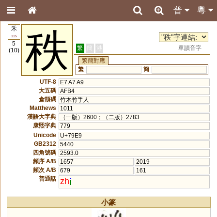
普
粵
禾
秩
115
5
繁
簡
港
單讀音字
(10)
繁簡對應
繁
簡
UTF-8
E7 A7 A9
大五碼
AFB4
倉頡碼
竹木竹手人
Matthews
1011
漢語大字典
（一版）2600；（二版）2783
康熙字典
779
Unicode
U+79E9
GB2312
5440
四角號碼
2593.0
頻序 A/B
1657
2019
頻次 A/B
679
161
普通話
zh
小篆