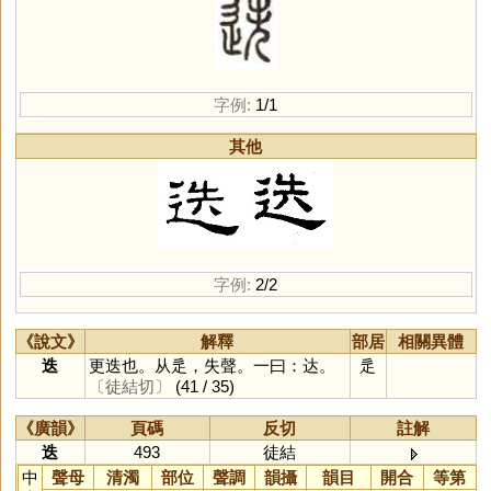
字例:
1/1
其他
字例:
2/2
《說文》
解釋
部居
相關異體
迭
更迭也。从辵，失聲。一曰：达。
辵
〔徒結切〕
(41 / 35)
《廣韻》
頁碼
反切
註解
迭
493
徒結
中
聲母
清濁
部位
聲調
韻攝
韻目
開合
等第