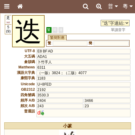
普
粵
辵
迭
162
5
繁
簡
港
單讀音字
(9)
繁簡對應
繁
簡
UTF-8
E8 BF AD
大五碼
ADA1
倉頡碼
卜竹手人
Matthews
6311
漢語大字典
（一版）3824；（二版）4077
康熙字典
1183
Unicode
U+8FED
GB2312
2192
四角號碼
3530.3
頻序 A/B
2404
3466
頻次 A/B
243
23
普通話
d
i
小篆