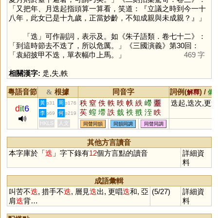
「又把年、月迭起指頭算一算看，笑道：『立議之時到今一十
八年，此女已是十九歲，正當妙齡，不知成親與未成親？』」
「
迭
」可作副詞，表示及。如《朱子語類．卷七十二》：
「到這時節去不迭了，所以危厲。」《三國演義》第30回：
「袁紹披甲不迭，單衣幅巾上馬。」
469 字
相關漢字:
辵
,
失
,
軼
粵語音節
根據
同音字
詞例(
) /
&
解釋
備
秩
窒
佚
軼
昳
帙
紩
嵽
耋
迭起,迭次,更
黃
周
p31
p176
d
it
6
苵
螲
墆
詄
臷
袟
翐
洷
眣
李
何
p69
p219
瓞
柣
峌
垤
咥
胅
絰
镻
HKLS
人文
同聲同韻
同韻同調
同聲同調
其他方言讀音
本字庫於「
迭
」字下錄有
12
個方言點的讀音
詳細資
料
成語彙輯
叫苦不
迭
, 措手不
迭
, 層見
迭
出, 更唱
迭
和, 亞
(5/27)
詳細資
肩
迭
背…
料