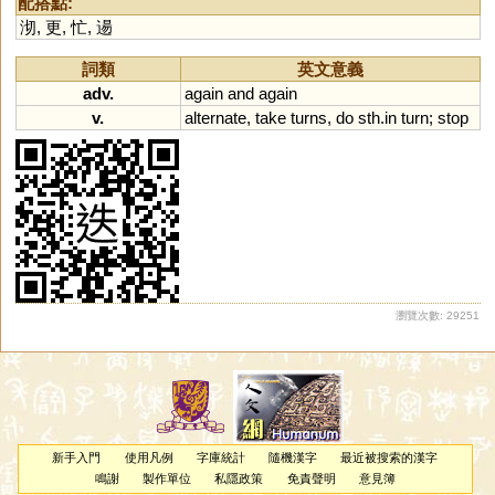
配搭點:
沏
,
更
,
忙
,
逿
詞類
英文意義
adv.
again
and
again
v.
alternate
,
take
turns
,
do
sth
.
in
turn
;
stop
瀏覽次數: 29251
新手入門
使用凡例
字庫統計
隨機漢字
最近被搜索的漢字
鳴謝
製作單位
私隱政策
免責聲明
意見簿