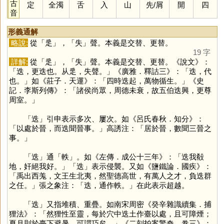
古
定
全濁
舌
入
山
先
/
屑
開
四
音
形義通解
略說:
從「
辵
」，「
失
」聲。本義是交替、更替。
19 字
詳解:
從「
辵
」，「
失
」聲。本義是交替、更替。《說文》：
「迭，更迭也。从辵，失聲。」《廣雅．釋詁三》：「迭，代
也。」如《莊子．天運》：「四時迭起，萬物循生。」《史
記．李斯列傳》：「諸侯尚眾，周德未衰，故五伯迭興，更尊
周室。」
「
迭
」引申表示多次、屢次。如《呂氏春秋．知分》：
「以處於晉，而迭聞晉事。」高誘注：「居於晉，數聞三晉之
事。」
「
迭
」通「
軼
」。如《左傳．成公十三年》：「迭我殽
地，奸絕我好。」「
迭
」表示侵襲。又如《鹽鐵論．國疾》：
「禹出西羗，文王生北夷，然聖德高世，有萬人之才，負迭群
之任。」張之象注：「迭，通作軼。」在此表示超越。
「
迭
」又指堆積、重疊。如南宋周密《癸辛雜識續集．捕
狸法》：「然狸性至靈，每於穴中迭土作臺以處，且可障煙；
夏月則於臺下避暑，可謂巧矣。」《二刻拍案驚奇．卷三》：