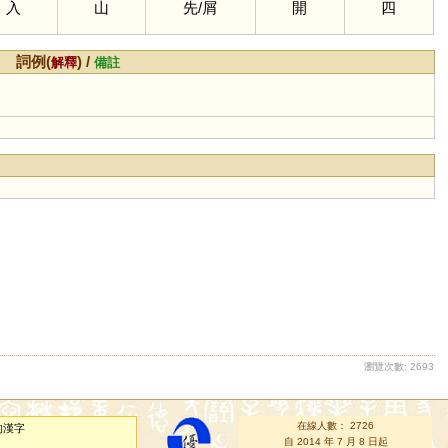
入
山
先
/
屑
開
四
詞例(
) /
解釋
備註
瀏覽次數: 2693
在線人數： 2726
的漢字
自 2014 年 7 月 8 日起