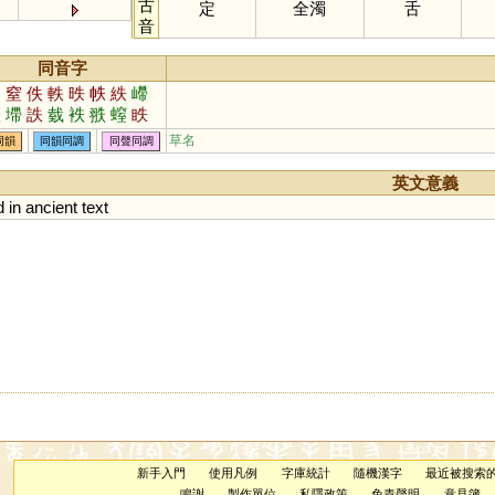
古
定
全濁
舌
音
同音字
迭
窒
佚
軼
昳
帙
紩
嵽
柣
墆
詄
臷
袟
翐
螲
眣
洷
垤
咥
峌
絰
胅
镻
草名
同韻
同韻同調
同聲同調
英文意義
d
in
ancient
text
新手入門
使用凡例
字庫統計
隨機漢字
最近被搜索
鳴謝
製作單位
私隱政策
免責聲明
意見簿