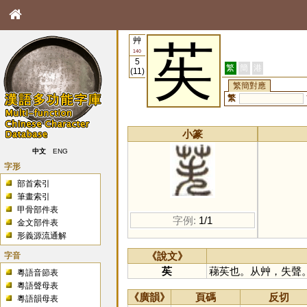
艸
苵
140
5
繁
簡
港
(11)
繁簡對應
繁
小篆
中文
ENG
字形
部首索引
筆畫索引
甲骨部件表
字例:
1/1
金文部件表
形義源流通解
字音
《說文》
苵
蕛苵也。从艸，失聲
粵語音節表
粵語聲母表
《廣韻》
頁碼
反切
粵語韻母表