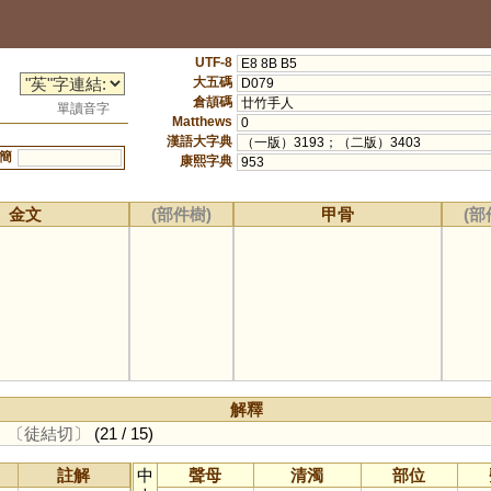
UTF-8
E8 8B B5
大五碼
D079
倉頡碼
廿竹手人
單讀音字
Matthews
0
漢語大字典
（一版）3193；（二版）3403
簡
康熙字典
953
金文
(部件樹)
甲骨
(部
解釋
。
〔徒結切〕
(21 / 15)
註解
中
聲母
清濁
部位