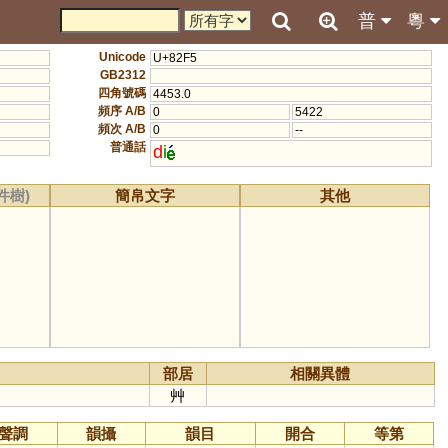
普
粵
Unicode
U+82F5
GB2312
四角號碼
4453.0
頻序 A/B
0
5422
頻次 A/B
0
--
普通話
d
i
件樹)
簡帛文字
其他
部居
相關異體
艸
聲調
韻攝
韻目
開合
等第