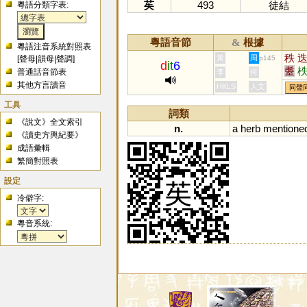
苵
493
徒結
粵語分類字表:
粵語音節
根據
&
粵語注音系統對照表
秩
黃
周
[
聲母
|
韻母
|
聲調
]
p145
d
it
6
耋
普通話音節表
李
何
瓞
其他方言讀音
HKLS
人文
同聲
工具
詞類
《說文》全文索引
n.
a
herb
mentione
《讀史方輿紀要》
成語彙輯
繁簡對照表
設定
冷僻字:
粵音系統: