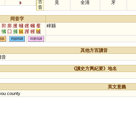
古
見
全清
牙
音
同音字
擴
郭
廓
攫
蟈
钁
幗
矍
崞縣
彉
慖
囗
摑
馘
躩
貜
聝
漍
彏
霩
簂
膕
漷
墎
嘓
同韻
同韻同調
同聲同調
其他方言讀音
讀音
《讀史方輿紀要》地名
英文意義
Gou
county