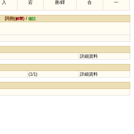
入
宕
唐
/
鐸
合
一
詞例(
) /
解釋
備註
詳細資料
(1/1)
詳細資料