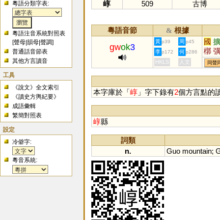
崞
509
古博
粵語分類字表:
粵語音節
根據
&
粵語注音系統對照表
國
黃
周
[
聲母
|
韻母
|
聲調
]
p39
p45
gw
ok
3
槨
普通話音節表
李
何
p172
p286
玃
其他方言讀音
HKLS
人文
同聲
工具
《說文》全文索引
本字庫於「
崞
」字下錄有
2
個方言點的
《讀史方輿紀要》
成語彙輯
繁簡對照表
崞
縣
設定
詞類
冷僻字:
n.
Guo
mountain
;
粵音系統: