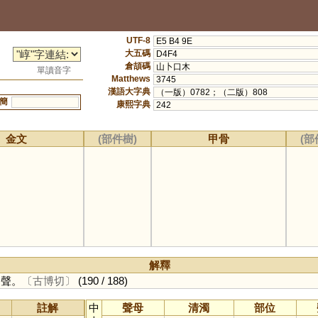
UTF-8
E5 B4 9E
大五碼
D4F4
倉頡碼
山卜口木
單讀音字
Matthews
3745
漢語大字典
（一版）0782；（二版）808
簡
康熙字典
242
金文
(部件樹)
甲骨
(部
解釋
聲。
〔古博切〕
(190 / 188)
註解
中
聲母
清濁
部位