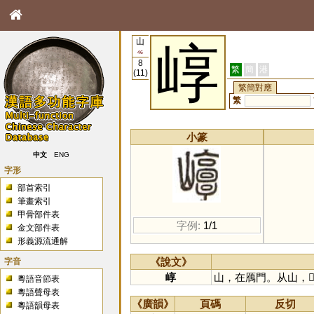
山
崞
46
8
繁
簡
港
(11)
繁簡對應
繁
小篆
中文
ENG
字形
部首索引
筆畫索引
甲骨部件表
字例:
1/1
金文部件表
形義源流通解
字音
《說文》
崞
山，在鴈門。从山，
粵語音節表
粵語聲母表
《廣韻》
頁碼
反切
粵語韻母表