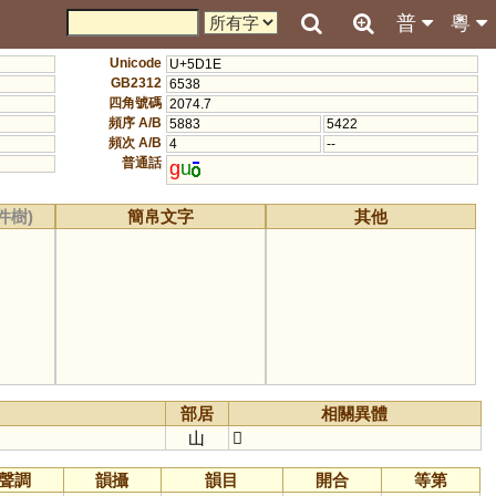
普
粵
Unicode
U+5D1E
GB2312
6538
四角號碼
2074.7
頻序 A/B
5883
5422
頻次 A/B
4
--
普通話
g
u
件樹)
簡帛文字
其他
部居
相關異體
山
𡾘
聲調
韻攝
韻目
開合
等第