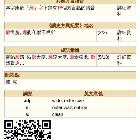
其他方言讀音
本字庫於「
廓
」字下錄有
18
個方言點的讀音
詳細資
料
《讀史方輿紀要》地名
廓
衢所,
廓
衢守禦千戶所
(2/2)
詳細資
料
成語彙輯
摧陷
廓
清, 恢
廓
大度,
廓
達大度,
廓
焉獨處,
廓
(5/18)
詳細資
然貫通…
料
配搭點:
摧
,
嵺
詞類
英文意義
adj.
wide
,
extensive
n.
outer
wall
;
outline
v.
clean