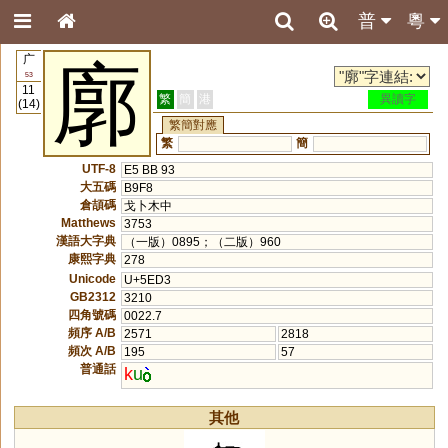
普
粵
广
廓
53
11
繁
簡
港
異讀字
(14)
繁簡對應
繁
簡
UTF-8
E5 BB 93
大五碼
B9F8
倉頡碼
戈卜木中
Matthews
3753
漢語大字典
（一版）0895；（二版）960
康熙字典
278
Unicode
U+5ED3
GB2312
3210
四角號碼
0022.7
頻序 A/B
2571
2818
頻次 A/B
195
57
普通話
k
u
其他