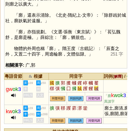
則廓之以廣大。」
「
廓
」還表示清除。《北史‧隋紀上‧文帝》：「除群凶於城
社，廓妖氣於遠服。」
「
廓
」亦指規劃。《文選‧張衡〈東京賦〉》：「萇弘魏
舒，是廓是極。」薛綜注：「廓，猶規也。」
物體的外周也稱「
廓
」。隋王度〈古鏡記〉：「辰畜之
外，又置二十四字，周遶輪廓，文體似隸。」
251 字
相關漢字:
广
,
郭
粵語音節
根據
同音字
詞例(
) /
&
解釋
備
國
擴
郭
攫
蟈
钁
崞
幗
矍
黃
周
p39
p50
槨
彉
慖
囗
摑
馘
躩
貜
聝
gw
ok
3
李
何
玃
漍
彏
霩
簂
膕
漷
墎
嘓
k
wok
3
HKLS
人文
「廓
」
同聲同韻
同韻同調
同聲同調
異讀字
擴
彉
鞹
躩
霩
漷
籗
廓土,廓清,廓
黃
周
p39
p50
kw
ok
3
張,廓開,廓落,
李
何
p281
p288
空廓,寥廓,輪
HKLS
人文
同聲同韻
同韻同調
同聲同調