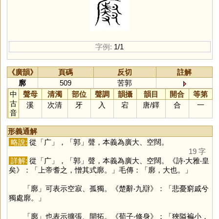
字例:
1/1
《廣韻》
頁碼
反切
註解
廓
509
苦郭
中
聲母
清濁
部位
聲調
韻攝
韻目
開合
等第
古
溪
次清
牙
入
宕
唐
/
鐸
合
一
音
形義通解
略說:
從「
广
」，「
郭
」聲，本義為廣大、空闊。
19 字
詳解:
從「
广
」，「
郭
」聲，本義為廣大、空闊。《詩‧大雅‧皇
矣》：「上帝耆之，憎其式廓。」毛傳：「廓，大也。」
「
廓
」可表示空寂、孤獨。《楚辭‧九辯》：「悲憂窮戚兮
獨處廓。」
「
廓
」也表示擴張、開拓。《荀子‧修身》：「狹隘褊小，