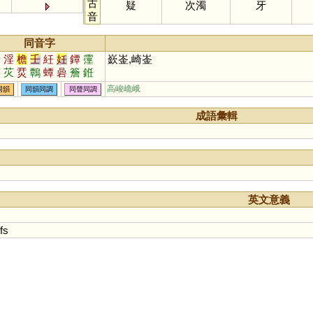
古
疑
次濁
牙
音
同音字
吟
淫
檐
壬
紝
妊
鐔
霪
嶔崟,崎崟
荶
苂
烎
鷣
蟫
碞
簷
銋
冘
高峻峗峨
同韻
同韻同調
同聲同調
成語彙輯
英文意義
ffs