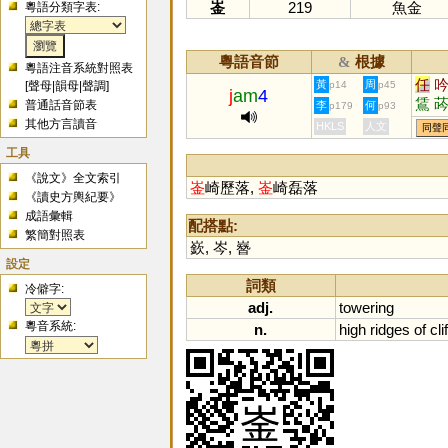
崟
219
魚金
粵語分類字表:
粵語音節
根據
&
粵語注音系統對照表
任
黃
周
[
聲母
|
韻母
|
聲調
]
p14
p45
j
am
4
鵀
普通話音節表
李
何
p179
p93
婬
其他方言讀音
HKLS
人文
同聲
工具
《說文》全文索引
崟
崎歷落,
崟
崎磊落
《讀史方輿紀要》
成語彙輯
配搭點:
繁簡對照表
嶔
,
岑
,
嶜
設定
詞類
冷僻字:
adj.
towering
粵音系統:
n.
high
ridges
of
cli