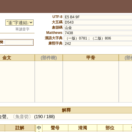
UTF-8
E5 B4 9F
大五碼
D543
倉頡碼
山金
單讀音字
Matthews
7438
漢語大字典
（一版）0781；（二版）806
簡
康熙字典
242
金文
(部件樹)
甲骨
(部
解釋
金聲。
〔魚音切〕
(190 / 188)
註解
中
聲母
清濁
部位