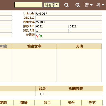
普
粵
Unicode
U+5D1F
GB2312
四角號碼
2210.9
頻序 A/B
6641
5422
頻次 A/B
1
--
普通話
y
n
件樹)
簡帛文字
其他
部居
相關異體
山
聲調
韻攝
韻目
開合
等第