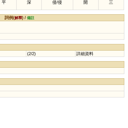
平
深
侵
/
侵
開
三
詞例(
) /
解釋
備註
(2/2)
詳細資料