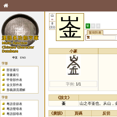
山
崟
46
8
繁
簡
港
(11)
繁簡對應
繁
小篆
中文
ENG
字形
部首索引
筆畫索引
甲骨部件表
字例:
1/1
金文部件表
形義源流通解
字音
《說文》
崟
山之岑崟也。从山，
粵語音節表
粵語聲母表
《廣韻》
頁碼
反切
粵語韻母表