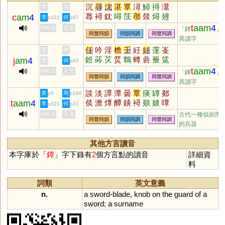
沉
尋
沈
湛
覃
潯
鱘
撏
灊
黃
周
蕁
襑
鈂
噚
莐
鄩
燅
燖
攳
c
am
4
李
何
p321
p97
鬵
枔
璕
爓
t
aam
4
HKLS
人文
「鐔
」
同聲同韻
同韻同調
同聲同調
異讀字
任
吟
淫
檐
壬
紝
妊
霪
崟
黃
周
銋
荶
苂
烎
鷣
蟫
碞
簷
鵀
j
am
4
李
何
p93
婬
冘
t
aam
4
HKLS
人文
「鐔
」
同聲同韻
同韻同調
同聲同調
異讀字
談
淡
譚
潭
曇
覃
痰
罈
郯
黃
周
p5
p186
t
aam
4
倓
澹
燂
醰
錟
襑
顃
婒
嘾
李
何
p321
p31
埮
橝
惔
憛
藫
蟫
餤
HKLS
人文
古代一種似劍而
同聲同韻
同韻同調
同聲同調
的兵器
其他方言讀音
本字庫於「
鐔
」字下錄有
2
個方言點的讀音
詳細資
料
詞類
英文意義
n.
a
sword
-
blade
,
knob
on
the
guard
of
a
sword
;
a
surname