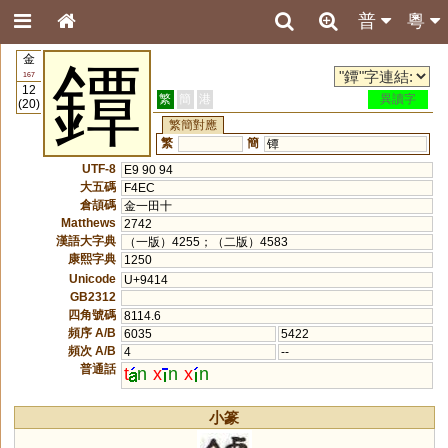
普
粵
金
鐔
167
12
繁
簡
港
異讀字
(20)
繁簡對應
繁
簡
镡
UTF-8
E9 90 94
大五碼
F4EC
倉頡碼
金一田十
Matthews
2742
漢語大字典
（一版）4255；（二版）4583
康熙字典
1250
Unicode
U+9414
GB2312
四角號碼
8114.6
頻序 A/B
6035
5422
頻次 A/B
4
--
普通話
t
n
x
n
x
n
小篆