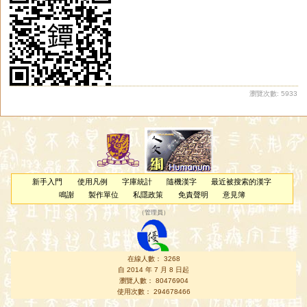
瀏覽次數: 5933
新手入門
使用凡例
字庫統計
隨機漢字
最近被搜索的漢字
鳴謝
製作單位
私隱政策
免責聲明
意見簿
（
管理員
）
在線人數： 3268
自 2014 年 7 月 8 日起
瀏覽人數： 80476904
使用次數： 294678466