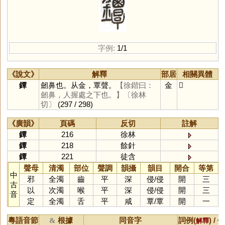
字例:
1/1
《說文》
解釋
部居
相關異體
鐔
劒鼻也。从金，覃聲。
【徐鍇曰：
金
𨰳
劒鼻，人握處之下也。】
〔徐林
切〕
(297 / 298)
《廣韻》
頁碼
反切
註解
鐔
216
徐林
鐔
218
餘針
鐔
221
徒含
聲母
清濁
部位
聲調
韻攝
韻目
開合
等第
中
邪
全濁
齒
平
深
侵
/
侵
開
三
古
以
次濁
喉
平
深
侵
/
侵
開
三
音
定
全濁
舌
平
咸
覃
/
覃
開
一
粵語音節
根據
同音字
詞例(
) /
&
解釋
備