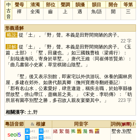
中
聲母
清濁
部位
聲調
韻攝
韻目
開合
等第
古
禪
全濁
齒
上
遇
魚
/
語
開
三
音
形義通解
略說:
從「
土
」，「
野
」聲。本義是田野間簡陋的房子。
22 字
詳解:
從「
土
」，「
野
」聲。本義是田野間簡陋的房子。《玉
篇．土部》：「墅，田廬也。」如三國魏曹植〈梁甫行〉：
「刻哉邊海民，寄身於草墅。」唐代王維〈同崔傅答賢弟〉：
「曲几書留小史家，草堂棋賭山陰墅。」
「
墅
」後又表示別館，即家宅以外供游玩、休養的園林房
屋，多建在郊外。如唐代顏真卿〈撫州寶應寺翻經臺記〉：
「郡有名山水，公素愛好，肆意遨遊，稱疾去職，於始寧縣修
營故墅，傍山帶江，盡幽居之美。」《宋史．李昉傳》：「昉
所居有園亭別墅之勝，多召故人親友宴樂其中。」
223 字
相關漢字:
土
,
野
粵語音節
根據
同音字
詞例(
) /
&
解釋
備
緒
絮
髓
嶲
巂
瀡
雟
靃
墅舍,別墅
黃
周
p41
p32
s
eoi
5
李
何
p288
p301