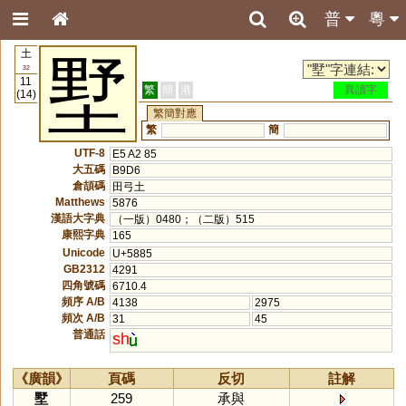
普
粵
土
墅
32
11
繁
簡
港
異讀字
(14)
繁簡對應
繁
簡
UTF-8
E5 A2 85
大五碼
B9D6
倉頡碼
田弓土
Matthews
5876
漢語大字典
（一版）0480；（二版）515
康熙字典
165
Unicode
U+5885
GB2312
4291
四角號碼
6710.4
頻序 A/B
4138
2975
頻次 A/B
31
45
普通話
sh
《廣韻》
頁碼
反切
註解
墅
259
承與