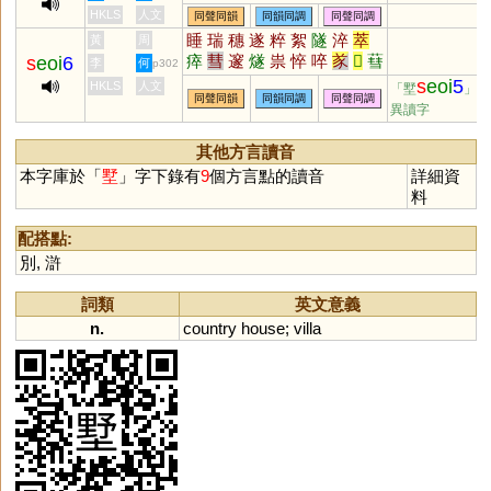
HKLS
人文
同聲同韻
同韻同調
同聲同調
睡
瑞
穗
遂
粹
絮
隧
淬
萃
黃
周
瘁
彗
邃
燧
祟
悴
啐
㒸
𤎩
蔧
s
eoi
6
李
何
p302
槥
賥
踤
膵
璲
篲
穟
襚
鏏
s
eoi
5
HKLS
人文
「墅
」的
同聲同韻
同韻同調
同聲同調
檖
娷
旞
檅
禭
鐩
鐆
鏸
睟
異讀字
焠
誶
繐
繸
其他方言讀音
本字庫於「
墅
」字下錄有
9
個方言點的讀音
詳細資
料
配搭點:
別
,
滸
詞類
英文意義
n.
country
house
;
villa