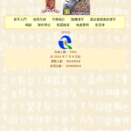
新手入門
使用凡例
字庫統計
隨機漢字
最近被搜索的漢字
鳴謝
製作單位
私隱政策
免責聲明
意見簿
（
管理員
）
在線人數： 5441
自 2014 年 7 月 8 日起
瀏覽人數： 80048546
使用次數： 293896064