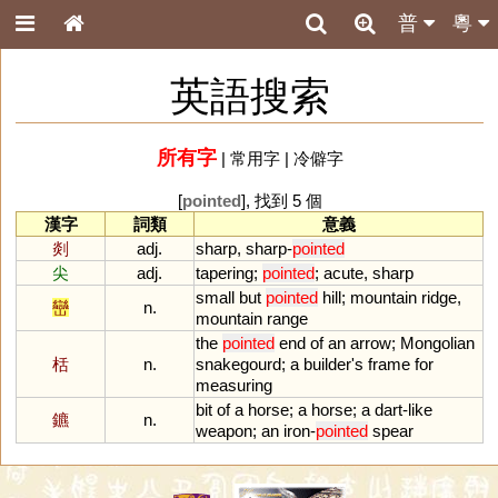
普
粵
英語搜索
所有字
|
常用字
|
冷僻字
[
pointed
], 找到 5 個
漢字
詞類
意義
剡
adj.
sharp
,
sharp
-
pointed
尖
adj.
tapering
;
pointed
;
acute
,
sharp
small
but
pointed
hill
;
mountain
ridge
,
巒
n.
mountain
range
the
pointed
end
of
an
arrow
;
Mongolian
栝
n.
snakegourd
;
a
builder
'
s
frame
for
measuring
bit
of
a
horse
;
a
horse
;
a
dart
-
like
鑣
n.
weapon
;
an
iron
-
pointed
spear