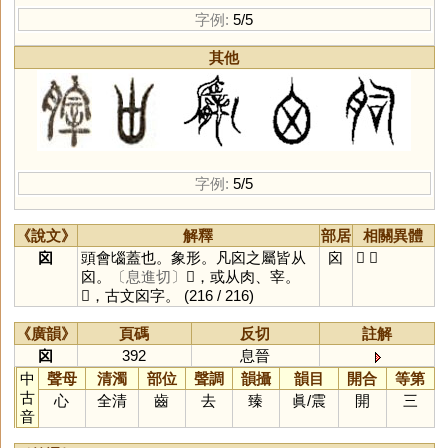
字例:
5/5
其他
字例:
5/5
《說文》
解釋
部居
相關異體
囟
頭會匘蓋也。象形。凡囟之屬皆从
囟
𦞤
𠙷
囟。
〔息進切〕
𦞤，或从肉、宰。
𠙷，古文囟字。
(216 / 216)
《廣韻》
頁碼
反切
註解
囟
392
息晉
中
聲母
清濁
部位
聲調
韻攝
韻目
開合
等第
古
心
全清
齒
去
臻
眞
/
震
開
三
音