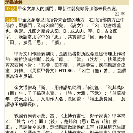
形義通解
略說:
甲金文象人的腦門，即新生嬰兒頭骨頂部未長合處。
23 字
詳解:
甲金文象嬰兒頭頂骨未合縫的地方，在頭頂部前方正中
部位，即腦門，又稱囟腦門兒。《說文》：「囟，頭會匘蓋
也。象形。凡囟之屬皆从囟。𦞤，或从肉、宰。𠙷，古文囟
字。」漢語常用字中的「
思
」，其實都從「
囟
」而不從
「
田
」。參見「
思
」、「
腦
」。
甲骨文用作語氣副詞，是說話者對所說命題從情理上作出
的一種推測或推斷，義為「
應
」、「
當
」（沈培）。扶風黃堆
齊家西周卜骨：「其禱，囟有瘳。」意謂禱告，疾病應該會痊
癒、好轉。《周原甲骨文》H11:96：「囟亡（無）咎。」意謂
應當沒有災禍。
金文通假為「
斯
」，用作語氣助詞，師詢簋：「詢其萬囟
（斯）年，子子孫孫永寶。」《詩．大雅．下武》：「於萬斯
年，受天之祜。」又用作人名，長囟盉：「穆王蔑長囟」，意
謂穆王勉勵長囟。
戰國竹簡表示應、當，《上博竹書七．鄭子家喪》甲本簡
2：「於含（今）而𨒥（後），楚邦囟（思）爲者（諸）侯
正」，意謂從今以後，楚國應該做諸侯的主宰（復旦研究生讀
書會）。又通假為「
使
」，《上博竹書七．鄭子家喪》甲本簡