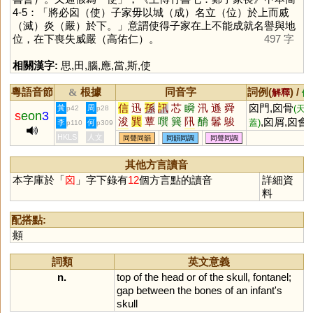
4-5：「將必囟（使）子家毋以城（成）名立（位）於上而烕
（滅）炎（嚴）於下。」意謂使得子家在上不能成就名譽與地
位，在下喪失威嚴（高佑仁）。
497 字
相關漢字:
思
,
田
,
腦
,
應
,
當
,
斯
,
使
粵語音節
根據
同音字
詞例(
) /
&
解釋
備
信
迅
孫
訊
芯
瞬
汛
遜
舜
囟門,囟骨
黃
周
(天
p42
p28
s
eon
3
浚
巽
蕈
噀
簨
阠
酳
鬊
鵔
,囟屑,囟會,
蓋)
李
何
p110
p309
濬
潠
眴
蕣
瞚
愻
囟腦門
HKLS
人文
同聲同韻
同韻同調
同聲同調
其他方言讀音
本字庫於「
囟
」字下錄有
12
個方言點的讀音
詳細資
料
配搭點:
頫
詞類
英文意義
n.
top
of
the
head
or
of
the
skull
,
fontanel
;
gap
between
the
bones
of
an
infant
'
s
skull