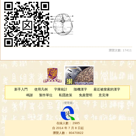
瀏覽次數: 17411
新手入門
使用凡例
字庫統計
隨機漢字
最近被搜索的漢字
鳴謝
製作單位
私隱政策
免責聲明
意見簿
（
管理員
）
在線人數： 2985
自 2014 年 7 月 8 日起
瀏覽人數： 80470822