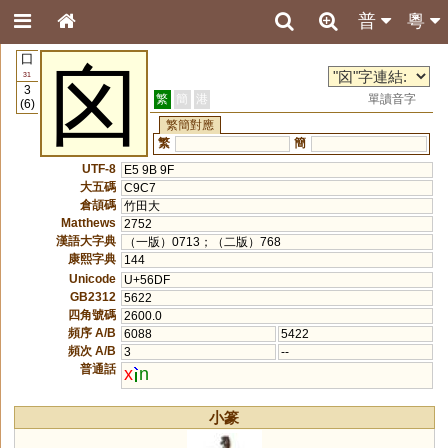
普
粵
囗
囟
31
3
繁
簡
港
單讀音字
(6)
繁簡對應
繁
簡
UTF-8
E5 9B 9F
大五碼
C9C7
倉頡碼
竹田大
Matthews
2752
漢語大字典
（一版）0713；（二版）768
康熙字典
144
Unicode
U+56DF
GB2312
5622
四角號碼
2600.0
頻序 A/B
6088
5422
頻次 A/B
3
--
普通話
x
n
小篆