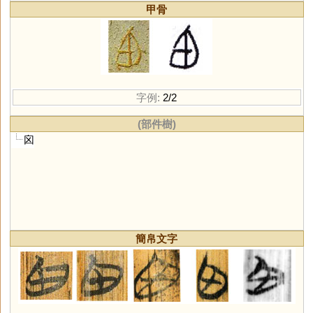
甲骨
字例:
2/2
(部件樹)
囟
簡帛文字