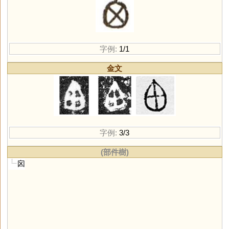
字例:
1/1
金文
字例:
3/3
(部件樹)
囟