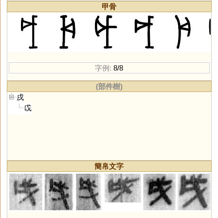
甲骨
字例:
8/8
(部件樹)
戌
戉
簡帛文字