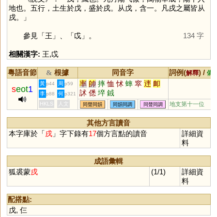
地也。五行，土生於戊，盛於戌。从戊，含一。凡戌之屬皆从
戌。」
參見「
王
」、「
戉
」。
134 字
相關漢字:
王
,
戉
粵語音節
根據
同音字
詞例(
) /
&
解釋
備
率
帥
摔
恤
怵
蟀
窣
䢦
卹
黃
周
p44
p59
s
eot
1
訹
僁
埣
銊
李
何
p88
p321
HKLS
人文
地支第十一位
同聲同韻
同韻同調
同聲同調
其他方言讀音
本字庫於「
戌
」字下錄有
17
個方言點的讀音
詳細資
料
成語彙輯
狐裘蒙
戌
(1/1)
詳細資
料
配搭點:
戊
,
仨