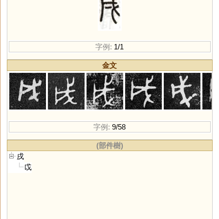
字例:
1/1
金文
字例:
9/58
(部件樹)
戌
戉