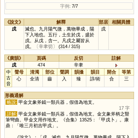
字例:
7/7
《說文》
解釋
部居
相關異體
戌
滅也。九月陽气微，萬物畢成，陽
戌
下入地也。五行，土生於戊，盛於
戌。从戊，含一。凡戌之屬皆从
戌。
〔辛聿切〕
(314 / 315)
《廣韻》
頁碼
反切
註解
戌
474
辛聿
中
聲母
清濁
部位
聲調
韻攝
韻目
開合
等第
古
心
全清
齒
入
臻
諄
/
術
合
三
音
形義通解
略說:
甲金文象斧鉞一類兵器，假借為地支。
17 字
詳解:
甲金文象斧鉞一類兵器，假借為地支。金文象斧柄之豎
筆彎曲。甲金文用作地支。《合集》13525：「甲戌卜」。康
鼎：「唯三月初吉甲戌」。
《說文》：「戌，滅也。九月陽气微，萬物畢成，陽下入