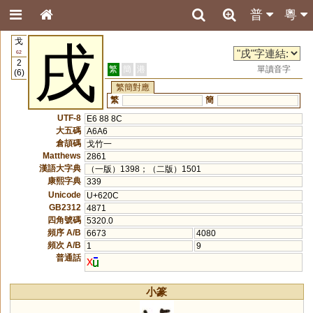
普
粵
戈
戌
62
2
繁
簡
港
單讀音字
(6)
繁簡對應
繁
簡
UTF-8
E6 88 8C
大五碼
A6A6
倉頡碼
戈竹一
Matthews
2861
漢語大字典
（一版）1398；（二版）1501
康熙字典
339
Unicode
U+620C
GB2312
4871
四角號碼
5320.0
頻序 A/B
6673
4080
頻次 A/B
1
9
普通話
x
小篆