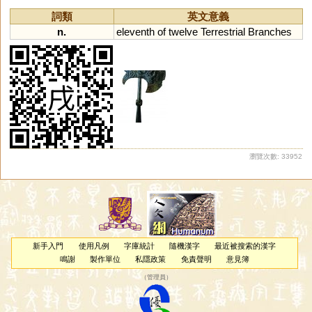
詞類
英文意義
n.
eleventh
of
twelve
Terrestrial
Branches
瀏覽次數: 33952
新手入門
使用凡例
字庫統計
隨機漢字
最近被搜索的漢字
鳴謝
製作單位
私隱政策
免責聲明
意見簿
（
管理員
）