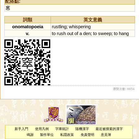
配搭點:
窸
詞類
英文意義
onomatopoeia
rustling
;
whispering
v.
to
rush
out
of
a
den
;
to
sweep
;
to
hang
瀏覽次數: 6654
新手入門
使用凡例
字庫統計
隨機漢字
最近被搜索的漢字
鳴謝
製作單位
私隱政策
免責聲明
意見簿