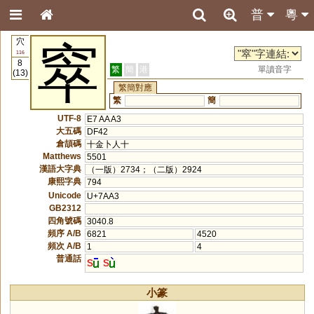
普
粵
穴
窣
116
8
繁
簡
港
單讀音字
(13)
繁簡對應
繁
簡
UTF-8
E7 AA A3
大五碼
DF42
倉頡碼
十金卜人十
Matthews
5501
漢語大字典
（一版）2734；（二版）2924
康熙字典
794
Unicode
U+7AA3
GB2312
四角號碼
3040.8
頻序 A/B
6821
4520
頻次 A/B
1
4
普通話
s
s
小篆