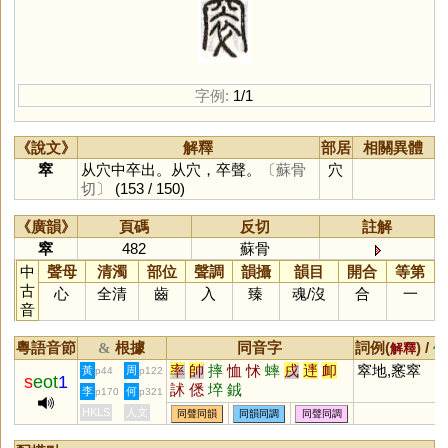
字例:
1/1
《說文》
解釋
部居
相關異體
窣
从穴中卒出。从穴，卒聲。
〔蘇骨
穴
切〕
(153 / 150)
《廣韻》
頁碼
反切
註解
窣
482
蘇骨
中
聲母
清濁
部位
聲調
韻攝
韻目
開合
等第
古
心
全清
齒
入
臻
魂
/
沒
合
一
音
粵語音節
根據
同音字
詞例(
) /
&
解釋
備
率
帥
摔
恤
怵
蟀
戌
䢦
卹
窣地,窸窣
黃
周
p44
p122
s
eot
1
訹
僁
埣
銊
李
何
p170
p321
HKLS
人文
同聲同韻
同韻同調
同聲同調