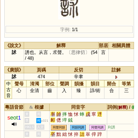
字例:
1/1
《說文》
解釋
部居
相關異體
訹
誘也。从言，朮聲。
〔思律切〕
(54
言
/ 48)
《廣韻》
頁碼
反切
註解
訹
474
辛聿
中
聲母
清濁
部位
聲調
韻攝
韻目
開合
等第
古
心
全清
齒
入
臻
諄
/
術
合
三
音
粵語音節
根據
同音字
詞例(
) /
&
解釋
備
率
帥
摔
恤
怵
蟀
戌
窣
䢦
黃
周
s
eot
1
卹
僁
埣
銊
李
何
p321
HKLS
人文
利誘
同聲同韻
同韻同調
同聲同調
卒
黜
絀
怵
捽
詘
崒
倅
踤
黃
周