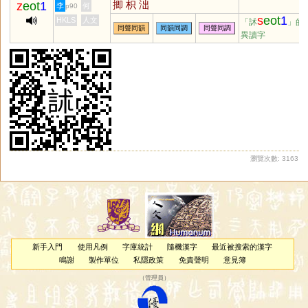
揤
枳
泏
z
eot
1
李
何
p90
s
eot
1
HKLS
人文
「訹
」的
同聲同韻
同韻同調
同聲同調
異讀字
瀏覽次數: 3163
新手入門
使用凡例
字庫統計
隨機漢字
最近被搜索的漢字
鳴謝
製作單位
私隱政策
免責聲明
意見簿
（
管理員
）