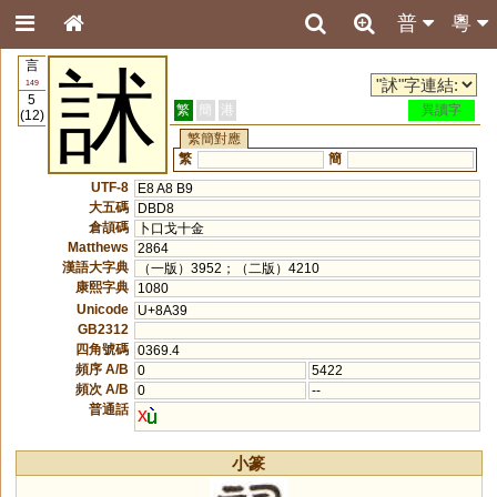
普
粵
言
訹
149
5
繁
簡
港
異讀字
(12)
繁簡對應
繁
簡
UTF-8
E8 A8 B9
大五碼
DBD8
倉頡碼
卜口戈十金
Matthews
2864
漢語大字典
（一版）3952；（二版）4210
康熙字典
1080
Unicode
U+8A39
GB2312
四角號碼
0369.4
頻序 A/B
0
5422
頻次 A/B
0
--
普通話
x
小篆