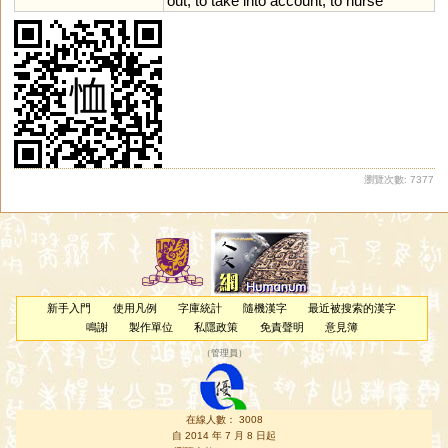
out
;
to
take
into
account
;
to
nurse
瀏覽次數: 7377
新手入門
使用凡例
字庫統計
隨機漢字
最近被搜索的漢字
鳴謝
製作單位
私隱政策
免責聲明
意見簿
（
管理員
）
在線人數： 3008
自 2014 年 7 月 8 日起