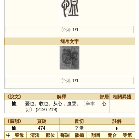
字例:
1/1
簡帛文字
字例:
1/1
《說文》
解釋
部居
相關異體
恤
憂也。收也。从心，血聲。
〔辛聿
心
切〕
(219 / 219)
《廣韻》
頁碼
反切
註解
恤
474
辛聿
中
聲母
清濁
部位
聲調
韻攝
韻目
開合
等第