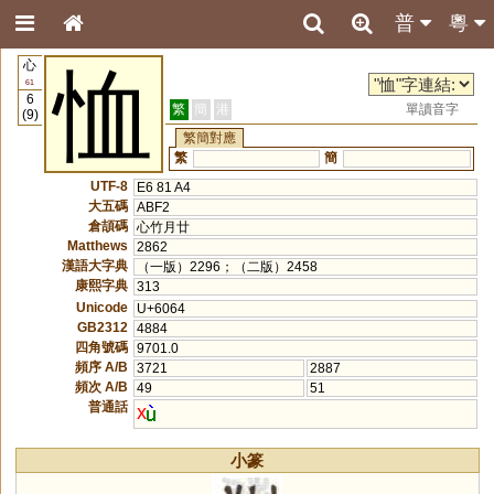
普
粵
心
恤
61
6
繁
簡
港
單讀音字
(9)
繁簡對應
繁
簡
UTF-8
E6 81 A4
大五碼
ABF2
倉頡碼
心竹月廿
Matthews
2862
漢語大字典
（一版）2296；（二版）2458
康熙字典
313
Unicode
U+6064
GB2312
4884
四角號碼
9701.0
頻序 A/B
3721
2887
頻次 A/B
49
51
普通話
x
小篆