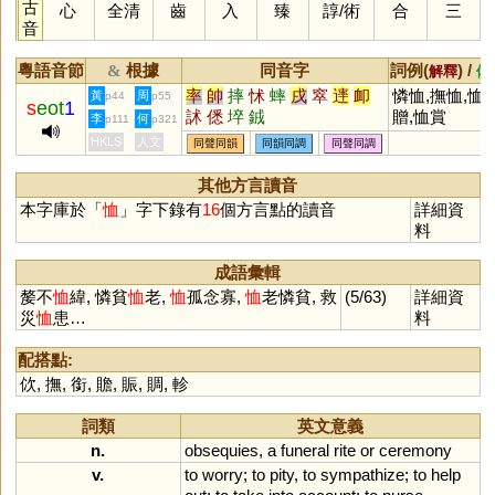
古
心
全清
齒
入
臻
諄
/
術
合
三
音
粵語音節
根據
同音字
詞例(
) /
&
解釋
備
率
帥
摔
怵
蟀
戌
窣
䢦
卹
憐恤,撫恤,恤
黃
周
p44
p55
s
eot
1
訹
僁
埣
銊
贈,恤賞
李
何
p111
p321
HKLS
人文
同聲同韻
同韻同調
同聲同調
其他方言讀音
本字庫於「
恤
」字下錄有
16
個方言點的讀音
詳細資
料
成語彙輯
嫠不
恤
緯, 憐貧
恤
老,
恤
孤念寡,
恤
老憐貧, 救
(5/63)
詳細資
災
恤
患…
料
配搭點:
佽
,
撫
,
銜
,
贍
,
賑
,
賙
,
軫
詞類
英文意義
n.
obsequies
,
a
funeral
rite
or
ceremony
v.
to
worry
;
to
pity
,
to
sympathize
;
to
help