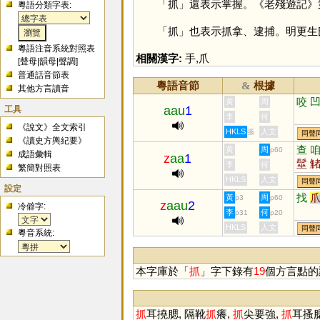
「
抓
」還表示掌握。《老殘遊記》
粵語分類字表:
「
抓
」也表示抓拿、逮捕。明更生氏
粵語注音系統對照表
相關漢字:
手
,
爪
[
聲母
|
韻母
|
聲調
]
普通話音節表
粵語音節
根據
&
其他方言讀音
咬
黃
周
工具
aau
1
李
何
《說文》全文索引
HKLS
人文
張
同聲
《讀史方輿紀要》
查
黃
周
p60
成語彙輯
z
aa
1
髽
李
何
繁簡對照表
檛
HKLS
人文
同聲
設定
找
黃
周
p3
p60
z
aau
2
冷僻字:
李
何
p31
p20
HKLS
人文
同聲
粵音系統:
本字庫於「
抓
」字下錄有
19
個方言點的
抓
耳撓腮, 隔靴
抓
癢,
抓
尖要強,
抓
耳搔腮