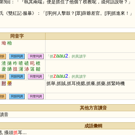
第9回：「『執其兩端』便是抓住了他個丫杈教呢，成何話說呀？」
《雙紅記‧服暴》：「[淨]何人擊鼓？[眾]薛爺差官。[淨]抓進來！」
同音字
凹
坳
柪
z
aau
2
「抓
」的異讀字
同韻
同韻同調
同聲同調
咱
渣
撾
咋
喳
碴
吒
楂
觰
蔖
膼
抯
潳
浾
簻
齇
皻
樝
喒
挓
奓
偺
砟
柤
z
aau
2
「抓
」的異讀字
同韻
同韻同調
同聲同調
爪
肘
帚
抓舉,抓賊,抓耳撓腮,抓癢,抓藥,抓緊時機
同韻
同韻同調
同聲同調
其他方言讀音
讀音
成語彙輯
, 搔頭
抓
耳…