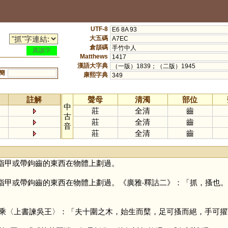
UTF-8
E6 8A 93
大五碼
A7EC
倉頡碼
手竹中人
異讀字
Matthews
1417
漢語大字典
（一版）1839；（二版）1945
簡
康熙字典
349
註解
聲母
清濁
部位
中
莊
全清
齒
古
莊
全清
齒
音
莊
全清
齒
指甲或帶鉤齒的東西在物體上劃過。
指甲或帶鉤齒的東西在物體上劃過。《廣雅‧釋詁二》：「抓，搔也。
乘〈上書諫吳王〉：「夫十圍之木，始生而櫱，足可搔而絕，手可擢