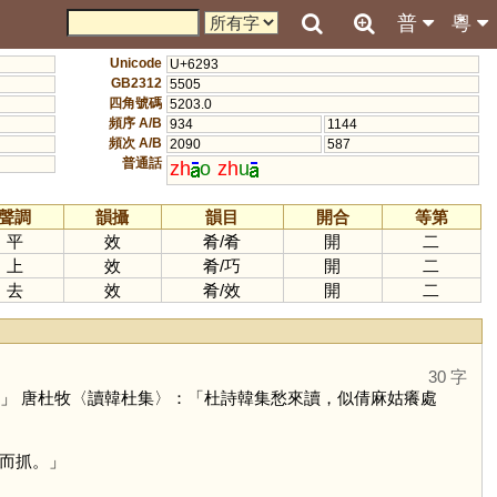
普
粵
Unicode
U+6293
GB2312
5505
四角號碼
5203.0
頻序 A/B
934
1144
頻次 A/B
2090
587
普通話
zh
o
zh
u
聲調
韻攝
韻目
開合
等第
平
效
肴
/
肴
開
二
上
效
肴
/
巧
開
二
去
效
肴
/
效
開
二
30 字
」 唐杜牧〈讀韓杜集〉：「杜詩韓集愁來讀，似倩麻姑癢處
而抓。」