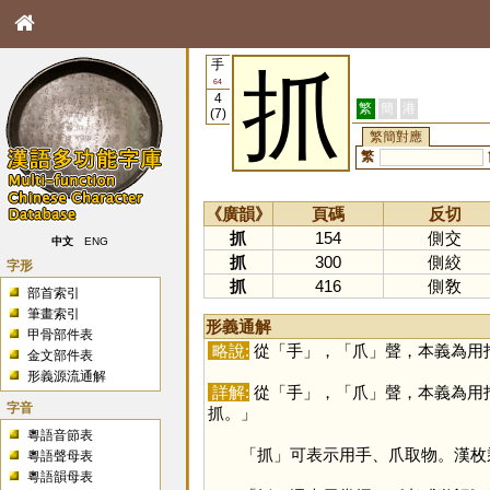
手
抓
64
4
繁
簡
港
(7)
繁簡對應
繁
《廣韻》
頁碼
反切
抓
154
側交
中文
ENG
抓
300
側絞
字形
抓
416
側敎
部首索引
筆畫索引
形義通解
甲骨部件表
略說:
從「
手
」，「
爪
」聲，本義為用
金文部件表
形義源流通解
詳解:
從「
手
」，「
爪
」聲，本義為用
字音
抓。」
粵語音節表
「
抓
」可表示用手、爪取物。漢枚
粵語聲母表
粵語韻母表