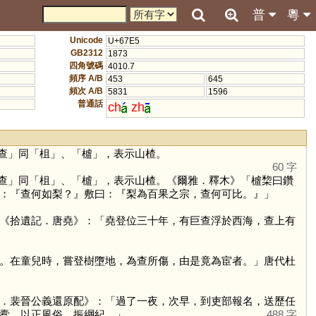
普
粵
Unicode
U+67E5
GB2312
1873
四角號碼
4010.7
頻序 A/B
453
645
頻次 A/B
5831
1596
普通話
ch
zh
查
」同「
柤
」、「
樝
」，表示山楂。
60 字
查
」同「
柤
」、「
樝
」，表示山楂。《爾雅．釋木》「樝棃曰鑽
：『查何如梨？』敷曰：『梨為百果之宗，查何可比。』」
《拾遺記．唐堯》：「堯登位三十年，有巨查浮於西海，查上有
。在童兒時，嘗登樹墮地，為查所傷，由是竟為宦者。」唐代杜
．裴晉公義還原配》：「過了一夜，次早，到吏部報名，送歷任
蠹，以正風俗，振綱紀。」
488 字