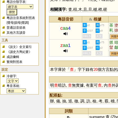
粵語分類字表:
相關漢字:
査
,
柤
,
木
,
且
,
旦
,
樝
,
楂
,
槎
粵語注音系統對照表
粵語音節
根據
&
[
聲母
|
韻母
|
聲調
]
茶
黃
周
p2
p75
c
aa
4
普通話音節表
秅
李
何
p237
p9
其他方言讀音
HKLS
人文
同聲
工具
抓
黃
周
p1
p75
z
aa
1
《說文》全文索引
髽
李
何
p237
p2
《讀史方輿紀要》
檛
HKLS
人文
同聲
成語彙輯
繁簡對照表
本字庫於「
查
」字下錄有
20
個方言點的
設定
冷僻字:
明
查
暗訪,
查
無實據, 有案可
查
, 內
查
外調
粵音系統:
配搭點:
辦
,
備
,
抽
,
巡
,
徹
,
調
,
訪
,
檢
,
考
,
覈
,
稽
,
詞類
n.
surname
查 (
Zh