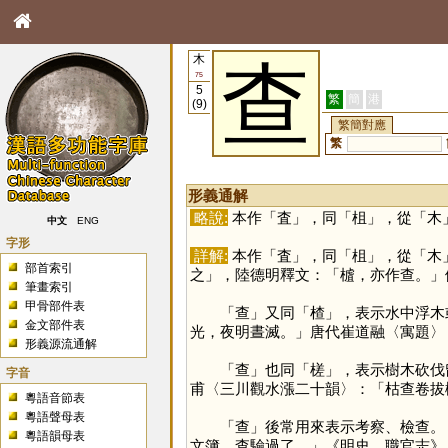
木
查
75
5
繁
簡
港
(9)
繁簡對應
繁
形義通解
略說:
本作「
査
」，同「
柤
」，從「
木
中文
ENG
字形
詳解:
本作「
査
」，同「
柤
」，從「
木
部首索引
之」，陸德明釋文：「樝，亦作查。」
筆畫索引
甲骨部件表
「
查
」又同「
楂
」，表示水中浮木
金文部件表
光，夜明晝滅。」唐代崔道融〈寓題〉
形義源流通解
「
查
」也同「
槎
」，表示樹木砍伐
字音
甫〈三川觀水漲二十韻〉：「枯查卷拔
粵語音節表
粵語聲母表
「
查
」後常用來表示考察、檢查。
粵語韻母表
文簿，查驗過了。」《明史．職官志》