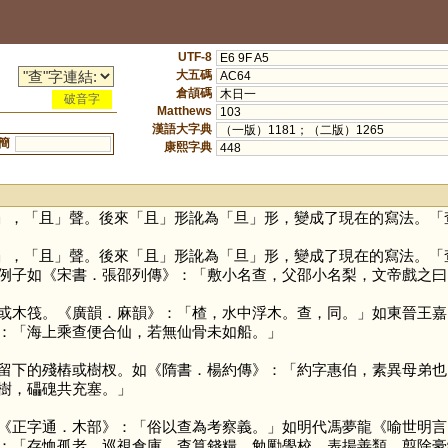
UTF-8
E6 9F A5
大五碼
AC64
倉頡碼
木日一
破音字
Matthews
103
漢語大字典
（一版）1181；（二版）1265
簡
康熙字典
448
」，「
且
」聲。後來「
且
」形訛為「
旦
」形，變成了現在的寫法。「
」，「
且
」聲。後來「
且
」形訛為「
旦
」形，變成了現在的寫法。「
例子如《宋書．張邵列傳》：「敷小名查，父邵小名梨，文帝戲之曰
或木筏。《廣韻．麻韻》：「楂，水中浮木。查，同。」如東晉王嘉
：「海上乘查便合仙，若無仙骨未如船。」
留下的殘樁或樹杈。如《隋書．楊約傳》：「約字惠伯，素異母弟也
樹，礧磈共充塞。」
《正字通．木部》：「俗以查為考察義。」如明代馮夢龍《喻世明言
：「存恤孤老，巡視倉庫，查算錢糧，勉勵學校，表揚善類，翦除豪