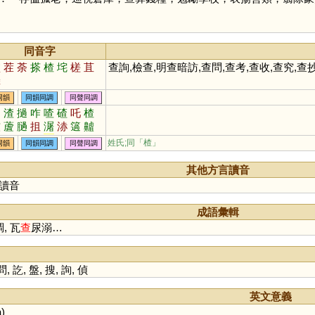
同音字
塗
茬
荼
搽
楂
垞
槎
苴
查詢,檢查,明查暗訪,查問,查考,查收,查究,查抄
捈
同韻
同韻同調
同聲同調
咱
渣
撾
咋
喳
碴
吒
楂
皻
蔖
膼
抯
潳
浾
簻
齇
觰
樝
喒
挓
奓
偺
砟
柤
姓氏;同「
楂
」
同韻
同韻同調
同聲同調
其他方言讀音
讀音
成語彙輯
, 瓦
查
尿溺…
問
,
訖
,
盤
,
搜
,
詢
,
偵
英文意義
a
)