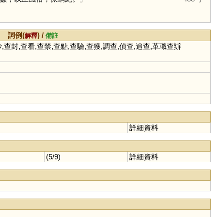
詞例(
) /
解釋
備註
,查封,查看,查禁,查點,查驗,查獲,調查,偵查,追查,革職查辦
詳細資料
(5/9)
詳細資料