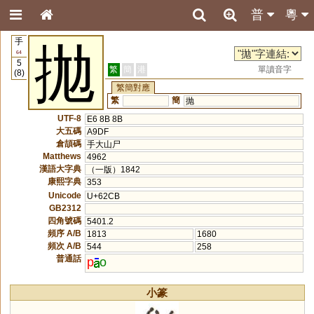
普
粵
手
拋
64
5
繁
簡
港
單讀音字
(8)
繁簡對應
繁
簡
抛
UTF-8
E6 8B 8B
大五碼
A9DF
倉頡碼
手大山尸
Matthews
4962
漢語大字典
（一版）1842
康熙字典
353
Unicode
U+62CB
GB2312
四角號碼
5401.2
頻序 A/B
1813
1680
頻次 A/B
544
258
普通話
p
o
小篆