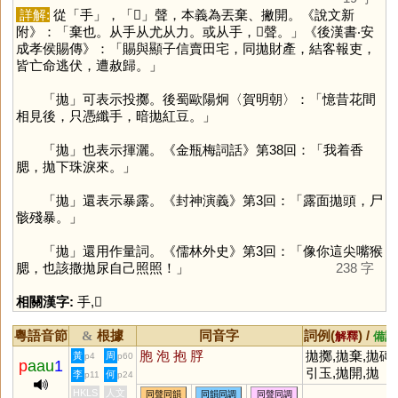
詳解:
從「
手
」，「
𡯄
」聲，本義為丟棄、撇開。《說文新
附》：「棄也。从手从尤从力。或从手，𡯄聲。」《後漢書‧安
成孝侯賜傳》：「賜與顯子信賣田宅，同拋財產，結客報吏，
皆亡命逃伏，遭赦歸。」
「
拋
」可表示投擲。後蜀歐陽炯〈賀明朝〉：「憶昔花間
相見後，只憑纖手，暗拋紅豆。」
「
拋
」也表示揮灑。《金瓶梅詞話》第38回：「我着香
腮，拋下珠淚來。」
「
拋
」還表示暴露。《封神演義》第3回：「露面拋頭，尸
骸殘暴。」
「
拋
」還用作量詞。《儒林外史》第3回：「像你這尖嘴猴
腮，也該撒拋尿自己照照！」
238 字
相關漢字:
手
,
𡯄
粵語音節
根據
同音字
詞例(
) /
&
解釋
備註
胞
泡
抱
脬
拋擲,拋棄,拋磚
黃
周
p4
p60
p
aau
1
引玉,拋開,拋
李
何
p11
p24
錨,拋下,拋出,
HKLS
人文
同聲同韻
同韻同調
同聲同調