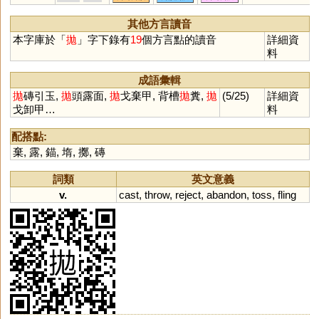
拋空,拋售,拋繡
球,拋頭露面
其他方言讀音
本字庫於「
拋
」字下錄有
19
個方言點的讀音
詳細資
料
成語彙輯
拋
磚引玉,
拋
頭露面,
拋
戈棄甲, 背槽
拋
糞,
拋
(5/25)
詳細資
戈卸甲…
料
配搭點:
棄
,
露
,
錨
,
堶
,
擲
,
磚
詞類
英文意義
v.
cast
,
throw
,
reject
,
abandon
,
toss
,
fling