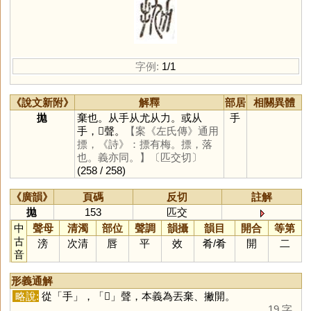
字例:
1/1
《說文新附》
解釋
部居
相關異體
拋
棄也。从手从尤从力。或从
手
手，𡯄聲。
【案《左氏傳》通用
摽，《詩》：摽有梅。摽，落
也。義亦同。】
〔匹交切〕
(258 / 258)
《廣韻》
頁碼
反切
註解
拋
153
匹交
中
聲母
清濁
部位
聲調
韻攝
韻目
開合
等第
古
滂
次清
唇
平
效
肴
/
肴
開
二
音
形義通解
略說:
從「
手
」，「
𡯄
」聲，本義為丟棄、撇開。
19 字