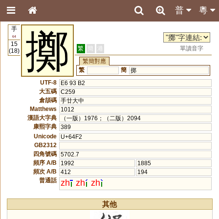
普
粵
手
擲
64
15
繁
簡
港
單讀音字
(18)
繁簡對應
繁
簡
掷
UTF-8
E6 93 B2
大五碼
C259
倉頡碼
手廿大中
Matthews
1012
漢語大字典
（一版）1976；（二版）2094
康熙字典
389
Unicode
U+64F2
GB2312
四角號碼
5702.7
頻序 A/B
1992
1885
頻次 A/B
412
194
普通話
zh
zh
zh
其他