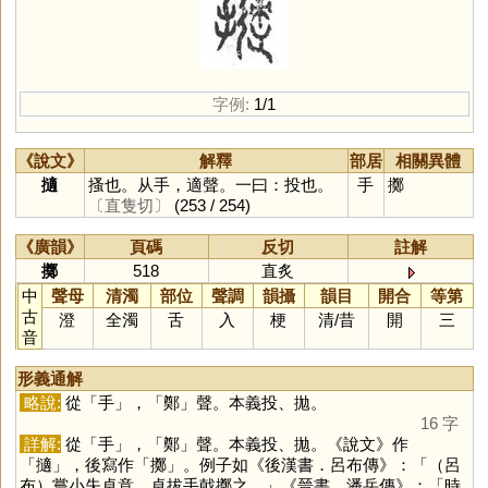
字例:
1/1
《說文》
解釋
部居
相關異體
擿
搔也。从手，適聲。一曰：投也。
手
擲
〔直隻切〕
(253 / 254)
《廣韻》
頁碼
反切
註解
擲
518
直炙
中
聲母
清濁
部位
聲調
韻攝
韻目
開合
等第
古
澄
全濁
舌
入
梗
清
/
昔
開
三
音
形義通解
略說:
從「
手
」，「
鄭
」聲。本義投、拋。
16 字
詳解:
從「
手
」，「
鄭
」聲。本義投、拋。《說文》作
「
擿
」，後寫作「
擲
」。例子如《後漢書．呂布傳》：「（呂
布）嘗小失卓意，卓拔手戟擲之。」《晉書．潘岳傳》：「時