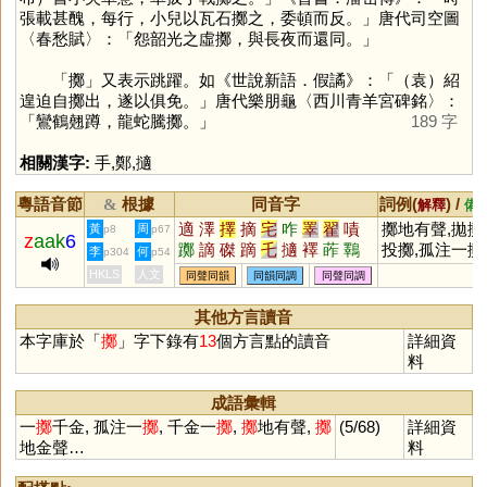
張載甚醜，每行，小兒以瓦石擲之，委頓而反。」唐代司空圖
〈春愁賦〉：「怨韶光之虛擲，與長夜而還同。」
「
擲
」又表示跳躍。如《世說新語．假譎》：「（袁）紹
遑迫自擲出，遂以俱免。」唐代樂朋龜〈西川青羊宮碑銘〉：
「鸞鶴翹蹲，龍蛇騰擲。」
189 字
相關漢字:
手
,
鄭
,
擿
粵語音節
根據
同音字
詞例(
) /
&
解釋
備
適
澤
擇
摘
宅
咋
睪
翟
嘖
擲地有聲,拋擲
黃
周
p8
p67
z
aak
6
躑
謫
磔
蹢
乇
擿
襗
葃
鸅
投擲,孤注一擲
李
何
p304
p54
雿
齰
矠
賾
岝
蠌
檡
烢
一擲千金
HKLS
人文
同聲同韻
同韻同調
同聲同調
其他方言讀音
本字庫於「
擲
」字下錄有
13
個方言點的讀音
詳細資
料
成語彙輯
一
擲
千金, 孤注一
擲
, 千金一
擲
,
擲
地有聲,
擲
(5/68)
詳細資
地金聲…
料