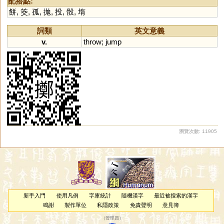
配搭點:
餅
,
筊
,
孤
,
拋
,
投
,
骰
,
堶
詞類
英文意義
v.
throw
;
jump
瀏覽次數: 11905
新手入門
使用凡例
字庫統計
隨機漢字
最近被搜索的漢字
鳴謝
製作單位
私隱政策
免責聲明
意見簿
（
管理員
）