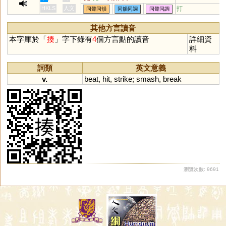
HKLS
人文
打
同聲同韻
同韻同調
同聲同調
其他方言讀音
本字庫於「
揍
」字下錄有
4
個方言點的讀音
詳細資
料
詞類
英文意義
v.
beat
,
hit
,
strike
;
smash
,
break
瀏覽次數: 9691