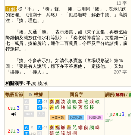
19 字
詳解:
從「
手
」，「
奏
」聲。「
揍
」古用同「
腠
」，表示肌肉
的紋理。《淮南子．兵略》：「動必順時，解必中揍。」高誘
注：「揍，理也。」
「
揍
」又通「
湊
」，表示湊集，如《朱子文集．再奏乞給
降錢物及減放住催水利等狀》：「奏乞特降睿旨，支撥錢一百
七十萬貫，揍前所給，通作二百萬貫，令臣及早分給諸州，廣
行運糴。」
「
揍
」今多表示打。如清代李寶嘉《官場現形記》第49
回：「要是有人說話，標下亦不答應他，一定揍他。」又如
「挨揍」、「揍人」。
207 字
相關漢字:
手
,
奏
,
腠
,
湊
粵語音節
根據
同音字
詞例(
) /
&
解釋
備
奏
臭
湊
溴
嗅
糗
簉
殠
輳
黃
周
p63
嘼
螑
珛
傶
腠
蔟
憱
楱
c
au
3
李
何
p89
z
au
3
HKLS
人文
「揍
」的
同聲同韻
同韻同調
同聲同調
讀字
奏
祝
皺
晝
咒
縐
僦
謅
咮
黃
周
p11
p63
z
au
3
甃
僽
噣
詶
椆
李
何
p243