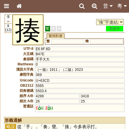
普
粵
手
揍
64
9
繁
簡
港
異讀字
(12)
繁簡對應
繁
簡
UTF-8
E6 8F 8D
大五碼
B47E
倉頡碼
手手大大
Matthews
0
漢語大字典
（一版）1911；（二版）2023
康熙字典
369
Unicode
U+63CD
GB2312
5565
四角號碼
5503.4
頻序 A/B
4299
3418
頻次 A/B
26
25
普通話
c
u
z
u
形義通解
略說:
從「
手
」，「
奏
」聲。「
揍
」今多表示打。