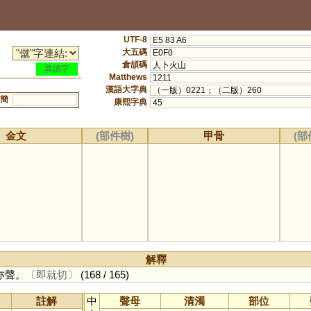
UTF-8
E5 83 A6
大五碼
E0F0
倉頡碼
人卜火山
異讀字
Matthews
1211
漢語大字典
（一版）0221；（二版）260
簡
康熙字典
45
金文
(部件樹)
甲骨
(部
解釋
亦聲。
〔即就切〕
(168 / 165)
註解
中
聲母
清濁
部位