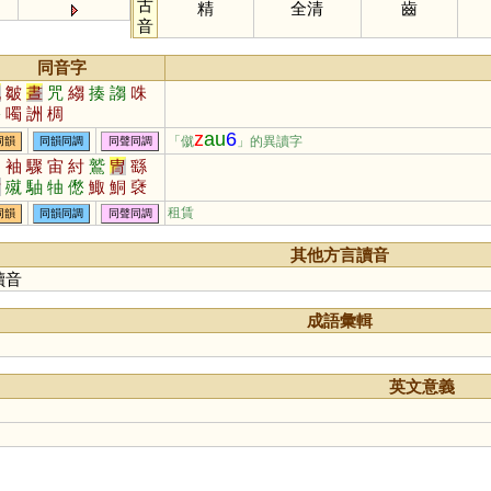
古
精
全清
齒
音
同音字
祝
皺
晝
咒
縐
揍
謅
咮
僽
噣
詶
椆
z
au
6
「僦
」的異讀字
同韻
同韻同調
同聲同調
軸
袖
驟
宙
紂
鷲
冑
繇
酎
殧
駎
牰
僽
鯫
鮦
褎
籀
胄
租賃
同韻
同韻同調
同聲同調
其他方言讀音
讀音
成語彙輯
英文意義