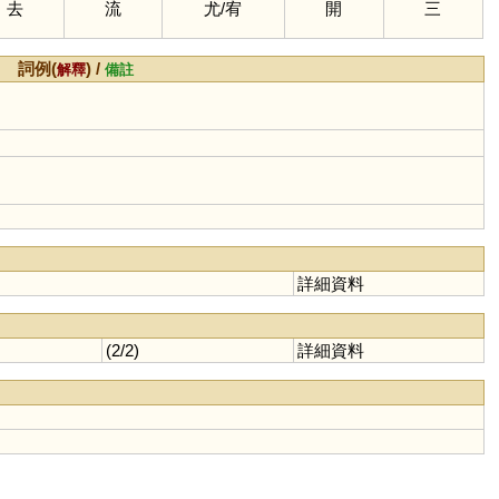
去
流
尤
/
宥
開
三
詞例(
) /
解釋
備註
詳細資料
(2/2)
詳細資料