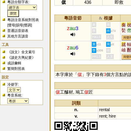
僦
436
即救
粵語分類字表:
粵語音節
根據
&
粵語注音系統對照表
奏
黃
周
[
聲母
|
韻母
|
聲調
]
z
au
3
甃
普通話音節表
李
何
p74
其他方言讀音
HKLS
人文
同聲
就
工具
黃
周
p11
p8
z
au
6
岫
李
何
p306
《說文》全文索引
怞
HKLS
人文
同聲
《讀史方輿紀要》
成語彙輯
繁簡對照表
本字庫於「
僦
」字下錄有
3
個方言點的
設定
冷僻字:
僦
工醵材, 鳩工
僦
匠
粵音系統:
詞類
n.
rental
v.
rent
;
hire