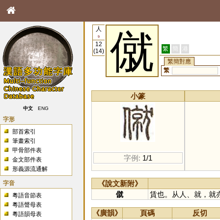
人
僦
9
12
繁
簡
港
(14)
繁簡對應
繁
小篆
中文
ENG
字形
部首索引
筆畫索引
甲骨部件表
字例:
1/1
金文部件表
形義源流通解
字音
《說文新附》
僦
賃也。从人、就，就
粵語音節表
粵語聲母表
《廣韻》
頁碼
反切
粵語韻母表