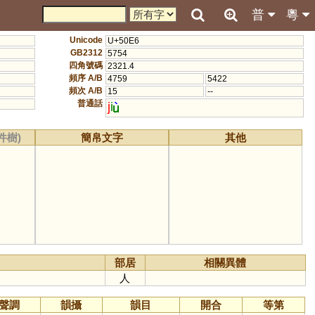
普
粵
Unicode
U+50E6
GB2312
5754
四角號碼
2321.4
頻序 A/B
4759
5422
頻次 A/B
15
--
普通話
j
i
件樹)
簡帛文字
其他
部居
相關異體
人
聲調
韻攝
韻目
開合
等第