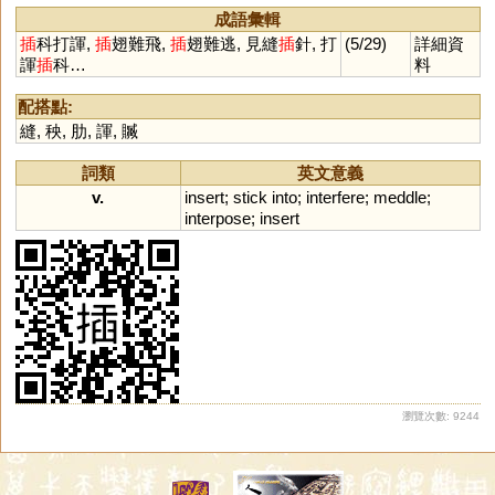
成語彙輯
插
科打諢,
插
翅難飛,
插
翅難逃, 見縫
插
針, 打
(5/29)
詳細資
諢
插
科…
料
配搭點:
縫
,
秧
,
肋
,
諢
,
贓
詞類
英文意義
v.
insert
;
stick
into
;
interfere
;
meddle
;
interpose
;
insert
瀏覽次數: 9244