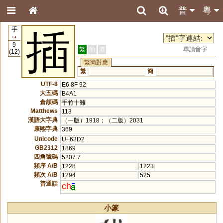
普
粵
手
插
64
9
繁
簡
港
單讀音字
(12)
繁簡對應
繁
簡
UTF-8
E6 8F 92
大五碼
B4A1
倉頡碼
手竹十難
Matthews
113
漢語大字典
（一版）1918；（二版）2031
康熙字典
369
Unicode
U+63D2
GB2312
1869
四角號碼
5207.7
頻序 A/B
1228
1223
頻次 A/B
1294
525
普通話
ch
小篆