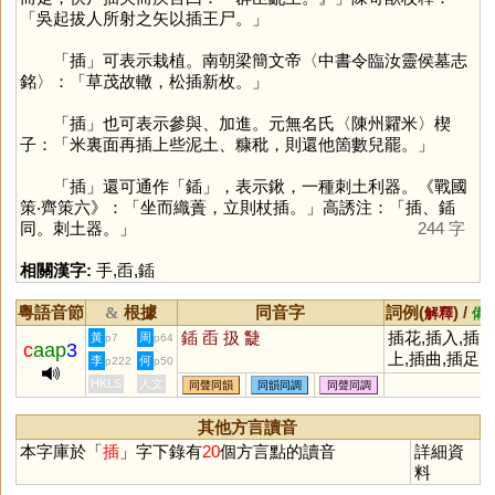
「吳起拔人所射之矢以插王尸。」
「
插
」可表示栽植。南朝梁簡文帝〈中書令臨汝靈侯墓志
銘〉：「草茂故轍，松插新枚。」
「
插
」也可表示參與、加進。元無名氏〈陳州糶米〉楔
子：「米裏面再插上些泥土、糠秕，則還他箇數兒罷。」
「
插
」還可通作「
鍤
」，表示鍬，一種刺土利器。《戰國
策‧齊策六》：「坐而織蕢，立則杖插。」高誘注：「插、鍤
同。刺土器。」
244 字
相關漢字:
手
,
臿
,
鍤
粵語音節
根據
同音字
詞例(
) /
&
解釋
備
鍤
臿
扱
疀
插花,插入,插
黃
周
p7
p64
c
aap
3
上,插曲,插足,
李
何
p222
p50
插枝,插畫,插
HKLS
人文
同聲同韻
同韻同調
同聲同調
圖,插嘴,插班
其他方言讀音
本字庫於「
插
」字下錄有
20
個方言點的讀音
詳細資
料