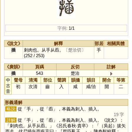
字例:
1/1
《說文》
解釋
部居
相關異體
插
刺肉也。从手从臿。
〔楚洽切〕
手
(252 / 253)
《廣韻》
頁碼
反切
註解
插
543
楚洽
中
聲母
清濁
部位
聲調
韻攝
韻目
開合
等第
古
初
次清
齒
入
咸
咸
/
洽
開
二
音
形義通解
略說:
從「
手
」，從「
臿
」，本義為刺入、插入。
19 字
詳解:
從「
手
」，從「
臿
」，本義為刺入、插入。《說文》：
「刺肉也。从手从臿。」《呂氏春秋‧貴卒》：「（吳起）拔矢
而走，伏尸插矢而疾言曰：『群臣亂王。』」陳奇猷校釋：