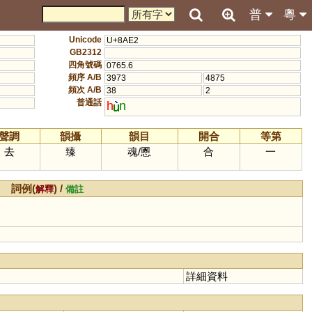
普
粵
Unicode
U+8AE2
GB2312
四角號碼
0765.6
頻序 A/B
3973
4875
頻次 A/B
38
2
普通話
h
n
聲調
韻攝
韻目
開合
等第
去
臻
魂
/
慁
合
一
詞例(
) /
解釋
備註
詳細資料