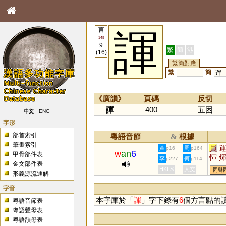
言
諢
149
9
繁
簡
港
(16)
繁簡對應
繁
簡
诨
《廣韻》
頁碼
反切
諢
400
五困
中文
ENG
字形
部首索引
粵語音節
根據
&
筆畫索引
員
黃
周
p16
p164
w
an
6
甲骨部件表
惲
李
何
p227
p114
金文部件表
倱
HKLS
人文
同聲
形義源流通解
字音
本字庫於「
諢
」字下錄有
6
個方言點的
粵語音節表
粵語聲母表
粵語韻母表