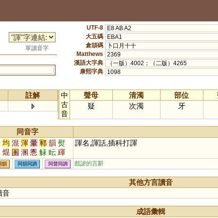
UTF-8
E8 AB A2
大五碼
EBA1
倉頡碼
卜口月十十
單讀音字
Matthews
2369
漢語大字典
（一版）4002；（二版）4265
康熙字典
1098
註解
中
聲母
清濁
部位
古
疑
次濁
牙
音
同音字
運
均
混
渾
暈
鄆
韻
熨
諢名,諢話,插科打諢
煇
焜
圂
溷
慁
觨
眃
緷
顐
韗
餫
掍
戲謔的言辭
同韻
同韻同調
同聲同調
其他方言讀音
讀音
成語彙輯