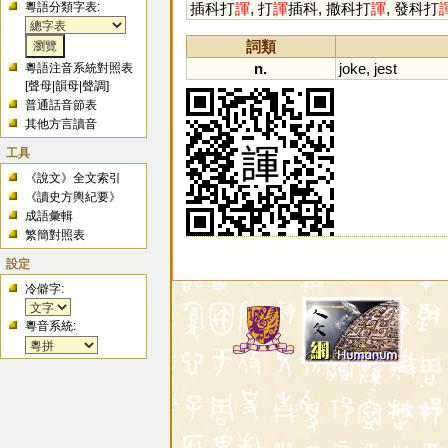
粵語分類字表:
插科打
諢
, 打
諢
插科, 撒科打
諢
, 發科打
詞類
n.
joke
,
jest
粵語注音系統對照表
[
聲母
|
韻母
|
聲調
]
普通話音節表
其他方言讀音
工具
《說文》全文索引
《讀史方輿紀要》
成語彙輯
繁簡對照表
設定
冷僻字:
粵音系統: