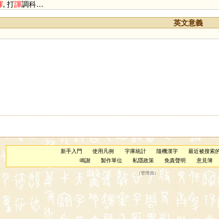
諢
, 打
諢
調科…
英文意義
新手入門
使用凡例
字庫統計
隨機漢字
最近被搜索
鳴謝
製作單位
私隱政策
免責聲明
意見簿
（
管理員
）