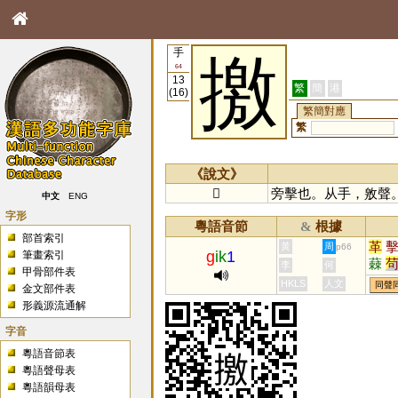
手
撽
64
13
繁
簡
港
(16)
繁簡對應
繁
《說文》
𢶡
旁擊也。从手，敫聲
中文
ENG
字形
粵語音節
根據
&
部首索引
革
黃
周
p66
g
ik
1
筆畫索引
蕀
李
何
甲骨部件表
HKLS
人文
同聲
金文部件表
形義源流通解
字音
粵語音節表
粵語聲母表
粵語韻母表