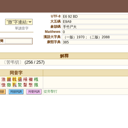
UTF-8
E6 92 BD
大五碼
E9A9
倉頡碼
手竹尸大
單讀音字
Matthews
0
漢語大字典
（一版）1970；（二版）2088
簡
康熙字典
385
解釋
。
〔苦弔切〕
(256 / 257)
同音字
擊
激
棘
戟
亟
殛
襋
橶
茍
憿
獥
丮
鸄
轚
墼
撠
從旁擊打
同韻
同韻同調
同聲同調