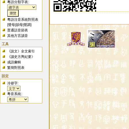
粵語分類字表:
粵語注音系統對照表
[
聲母
|
韻母
|
聲調
]
普通話音節表
其他方言讀音
工具
《說文》全文索引
《讀史方輿紀要》
成語彙輯
繁簡對照表
設定
冷僻字:
粵音系統: