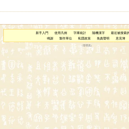
新手入門
使用凡例
字庫統計
隨機漢字
最近被搜索
鳴謝
製作單位
私隱政策
免責聲明
意見簿
（
管理員
）