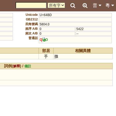
普
粵
Unicode
U+64BD
GB2312
四角號碼
5804.0
頻序 A/B
0
5422
頻次 A/B
0
--
普通話
q
i
o
部居
相關異體
手
撽
詞例(
) /
解釋
備註