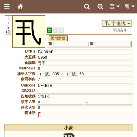
普
粵
丨
丮
2
3
繁
簡
港
單讀音字
(4)
繁簡對應
繁
簡
UTF-8
E4 B8 AE
大五碼
C950
倉頡碼
弓手
Matthews
0
漢語大字典
（一版）0051；（二版）58
康熙字典
7
Unicode
U+4E2E
GB2312
四角號碼
1751.0
頻序 A/B
0
--
頻次 A/B
0
--
普通話
j
小篆