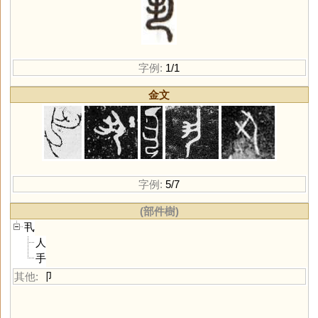
字例:
1/1
金文
字例:
5/7
(部件樹)
丮
人
手
其他:
卩