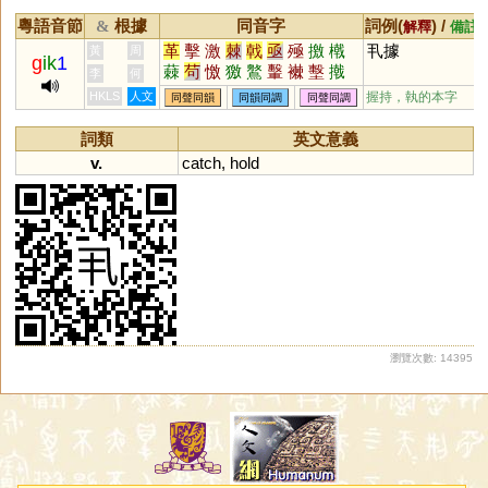
粵語音節
根據
同音字
詞例(
) /
&
解釋
備註
革
擊
激
棘
戟
亟
殛
撽
橶
丮據
黃
周
g
ik
1
蕀
茍
憿
獥
鸄
轚
襋
墼
撠
李
何
HKLS
人文
握持，執的本字
同聲同韻
同韻同調
同聲同調
詞類
英文意義
v.
catch
,
hold
瀏覽次數: 14395