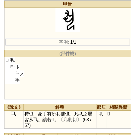
甲骨
字例:
1/1
(部件樹)
丮
卩
人
手
《說文》
解釋
部居
相關異體
丮
持也。象手有所丮據也。凡丮之屬
丮
𠃨
皆从丮。讀若𢧢。
〔几劇切〕
(63 /
57)