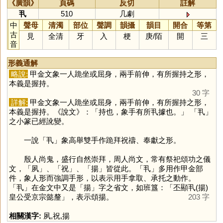
《廣韻》
頁碼
反切
註解
丮
510
几劇
中
聲母
清濁
部位
聲調
韻攝
韻目
開合
等第
古
見
全清
牙
入
梗
庚
/
陌
開
三
音
形義通解
略說:
甲金文象一人跪坐或屈身，兩手前伸，有所握持之形，
本義是握持。
30 字
詳解:
甲金文象一人跪坐或屈身，兩手前伸，有所握持之形，
本義是握持。《說文》：「持也，象手有所丮據也。」 「
丮
」
之小篆已經訛變。
一說「
丮
」象高舉雙手作跪拜祝禱、奉獻之形。
殷人尚鬼，盛行自然崇拜，周人尚文，常有祭祀頌功之儀
文，「
夙
」、「
祝
」、「
揚
」皆從此。「
丮
」多用作甲金部
件，象人形而強調手形，以表示用手拿取、承托之動作。
「
丮
」在金文中又是「
揚
」字之省文，如班簋：「丕顯丮(揚)
皇公受京宗懿釐」，表示頌揚。
203 字
相關漢字:
夙
,
祝
,
揚