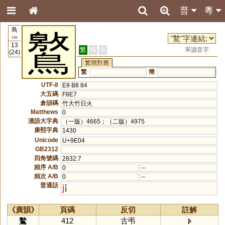
普
粵
鳥
鸄
196
13
繁
簡
港
單讀音字
(24)
繁簡對應
繁
簡
UTF-8
E9 B8 84
大五碼
F8E7
倉頡碼
竹大竹日火
Matthews
0
漢語大字典
（一版）4665；（二版）4975
康熙字典
1430
Unicode
U+9E04
GB2312
四角號碼
2832.7
頻序 A/B
0
--
頻次 A/B
0
--
普通話
j
《廣韻》
頁碼
反切
註解
鸄
412
古弔