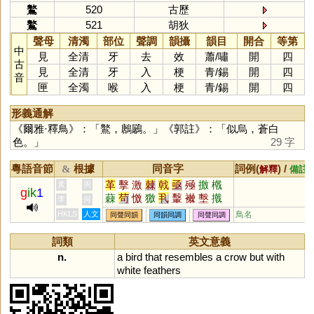
鸄
520
古歷
鸄
521
胡狄
聲母
清濁
部位
聲調
韻攝
韻目
開合
等第
中
見
全清
牙
去
效
蕭
/
嘯
開
四
古
見
全清
牙
入
梗
青
/
錫
開
四
音
匣
全濁
喉
入
梗
青
/
錫
開
四
形義通解
《爾雅·釋鳥》：「鸄，鶶鷵。」《郭註》：「似烏，蒼白
色。」
29 字
粵語音節
根據
同音字
詞例(
) /
&
解釋
備註
革
擊
激
棘
戟
亟
殛
撽
橶
黃
周
g
ik
1
蕀
茍
憿
獥
丮
轚
襋
墼
撠
李
何
HKLS
人文
鳥名
同聲同韻
同韻同調
同聲同調
詞類
英文意義
n.
a
bird
that
resembles
a
crow
but
with
white
feathers