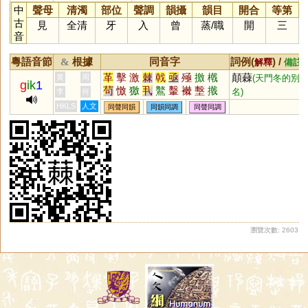
中
聲母
清濁
部位
聲調
韻攝
韻目
開合
等第
古
見
全清
牙
入
曾
蒸
/
職
開
三
音
粵語音節
根據
同音字
詞例(
) /
&
解釋
備註
革
擊
激
棘
戟
亟
殛
撽
橶
顛蕀
黃
周
(天門冬的別
g
ik
1
茍
憿
獥
丮
鸄
轚
襋
墼
撠
名)
李
何
HKLS
人文
同聲同韻
同韻同調
同聲同調
瀏覽次數: 2603