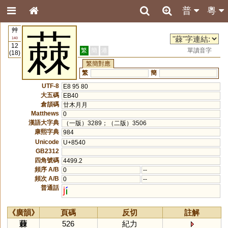
普
粵
艸
蕀
140
12
繁
簡
港
單讀音字
(18)
繁簡對應
繁
簡
UTF-8
E8 95 80
大五碼
EB40
倉頡碼
廿木月月
Matthews
0
漢語大字典
（一版）3289；（二版）3506
康熙字典
984
Unicode
U+8540
GB2312
四角號碼
4499.2
頻序 A/B
0
--
頻次 A/B
0
--
普通話
j
《廣韻》
頁碼
反切
註解
蕀
526
紀力