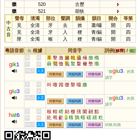
獥
520
古歷
獥
521
胡狄
聲母
清濁
部位
聲調
韻攝
韻目
開合
等第
中
見
全清
牙
去
效
蕭
/
嘯
開
四
古
見
全清
牙
入
梗
青
/
錫
開
四
音
匣
全濁
喉
入
梗
青
/
錫
開
四
粵語音節
根據
同音字
詞例(
) /
&
解釋
備註
革
擊
激
棘
戟
亟
殛
撽
橶
黃
周
蕀
茍
憿
丮
鸄
轚
襋
墼
撠
g
ik
1
李
何
g
iu
3
HKLS
人文
「獥
」的異
同聲同韻
同韻同調
同聲同調
讀字
叫
噭
嘂
徼
譥
嘄
嬓
黃
周
g
iu
3
李
何
g
iu
3
HKLS
人文
「獥
」的異
同聲同韻
同韻同調
同聲同調
讀字
核
轄
瞎
劾
檄
搳
閡
翮
黠
黃
周
h
at
6
紇
覡
齕
𦵯
楁
鶷
螛
磍
縖
籺
李
何
薂
舝
蒚
麧
礉
覈
HKLS
人文
幼狼;牝狼
同聲同韻
同韻同調
同聲同調