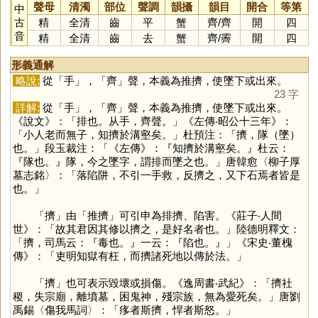
聲母
清濁
部位
聲調
韻攝
韻目
開合
等第
中
古
精
全清
齒
平
蟹
齊
/
齊
開
四
音
精
全清
齒
去
蟹
齊
/
霽
開
四
形義通解
略說:
從「
手
」，「
齊
」聲，本義為推擠，使墜下或出來。
23 字
詳解:
從「
手
」，「
齊
」聲，本義為推擠，使墜下或出來。
《說文》：「排也。从手，齊聲。」《左傳‧昭公十三年》：
「小人老而無子，知擠於溝壑矣。」杜預注：「擠，隊（墜）
也。」段玉裁注：「《左傳》：『知擠於溝壑矣。』杜云：
『隊也。』隊，今之墜字，謂排而墜之也。」唐韓愈〈柳子厚
墓志銘〉：「落陷阱，不引一手救，反擠之，又下石焉者皆是
也。」
「
擠
」由「推擠」可引申為排擠、陷害。《莊子‧人間
世》：「故其君因其修以擠之，是好名者也。」陸德明釋文：
「擠，司馬云：『毒也。』一云：『陷也。』」《宋史‧董槐
傳》：「吏明知獄有枉，而擠諸死地以傳於法。」
「
擠
」也可表示毀壞或損傷。《逸周書‧武紀》：「擠社
稷，失宗廟，離墳墓，困鬼神，殘宗族，無為愛死矣。」唐劉
禹錫〈傷我馬詞〉：「痑者斯擠，悍者斯怒。」