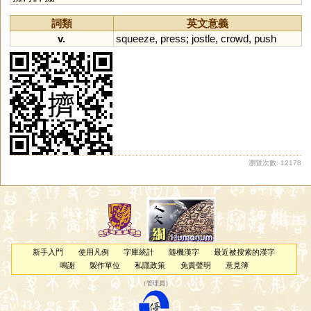
詞類
英文意義
v.
squeeze
,
press
;
jostle
,
crowd
,
push
瀏覽次數: 12178
新手入門
使用凡例
字庫統計
隨機漢字
最近被搜索的漢字
鳴謝
製作單位
私隱政策
免責聲明
意見簿
（
管理員
）