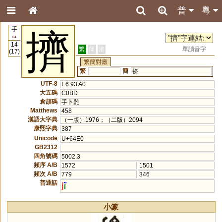
普
粵
手
擠
64
14
繁
簡
港
單讀音字
(17)
繁簡對應
繁
簡
挤
UTF-8
E6 93 A0
大五碼
C0BD
倉頡碼
手卜難
Matthews
458
漢語大字典
（一版）1976；（二版）2094
康熙字典
387
Unicode
U+64E0
GB2312
四角號碼
5002.3
頻序 A/B
1572
1501
頻次 A/B
779
346
普通話
j
小篆