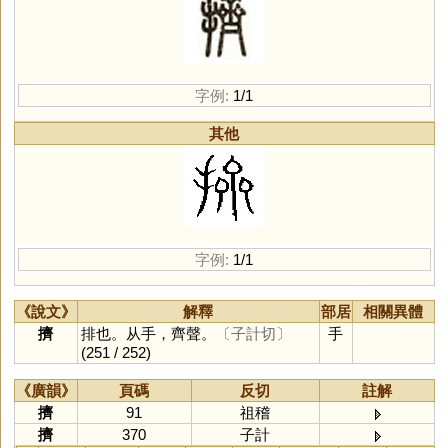
字例:
1/1
其他
字例:
1/1
《說文》
解釋
部居
相關異體
擠
排也。从手，齊聲。
〔子計切〕
手
(251 / 252)
《廣韻》
頁碼
反切
註解
擠
91
祖稽
擠
370
子計