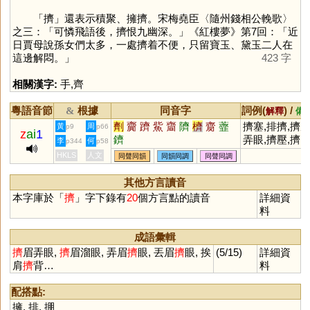
「
擠
」還表示積聚、擁擠。宋梅堯臣〈隨州錢相公輓歌〉
之三：「可憐飛語後，擠恨九幽深。」《紅樓夢》第7回：「近
日賈母說孫女們太多，一處擠着不便，只留寶玉、黛玉二人在
這邊解悶。」
423 字
相關漢字:
手
,
齊
粵語音節
根據
同音字
詞例(
) /
&
解釋
備
劑
齎
躋
鮆
齏
隮
櫅
齌
虀
擠塞,排擠,擠
黃
周
p9
p66
z
ai
1
鑇
弄眼,擠壓,擠
李
何
p344
p58
迫,擠擁,擠兌,
HKLS
人文
同聲同韻
同韻同調
同聲同調
擠奶
其他方言讀音
本字庫於「
擠
」字下錄有
20
個方言點的讀音
詳細資
料
成語彙輯
擠
眉弄眼,
擠
眉溜眼, 弄眉
擠
眼, 丟眉
擠
眼, 挨
(5/15)
詳細資
肩
擠
背…
料
配搭點:
擁
,
排
,
掤