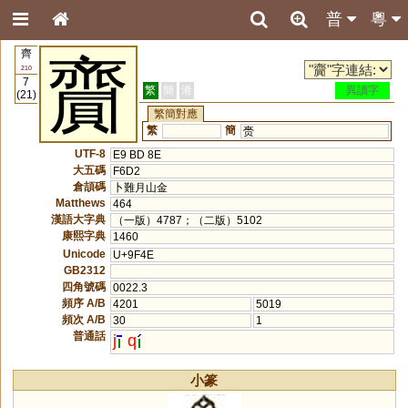
普
粵
齊
齎
210
7
繁
簡
港
異讀字
(21)
繁簡對應
繁
簡
赍
UTF-8
E9 BD 8E
大五碼
F6D2
倉頡碼
卜難月山金
Matthews
464
漢語大字典
（一版）4787；（二版）5102
康熙字典
1460
Unicode
U+9F4E
GB2312
四角號碼
0022.3
頻序 A/B
4201
5019
頻次 A/B
30
1
普通話
j
q
小篆