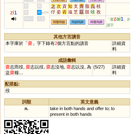
之
次
資
知
支
齊
脂
氏
枝
黃
周
仔
姿
咨
滋
芝
茲
肢
吱
孜
z
i
1
李
何
p154
觜
恣
訾
輜
淄
貲
蜘
祗
梔
z
ai
1
HKLS
人文
「齎
」的
同聲同韻
同韻同調
同聲同調
鯔
砥
泜
髭
緇
齜
孳
榰
甾
讀字
鎡
鼒
菑
錙
呲
嵫
卮
孖
觶
㞢
葘
䊷
𢆶
栺
秖
栥
疧
疻
齍
其他方言讀音
鮨
鳷
鄑
搘
椥
偨
袛
胑
粢
本字庫於「
齎
」字下錄有
2
個方言點的讀音
詳細資
胾
澬
汥
崰
璾
椔
蒫
紎
秪
料
秶
臸
鈭
鶅
衼
諮
趑
胝
玆
成語彙輯
齎
志而歿,
齎
志以歿,
齎
志沒地,
齎
志以沒, 為
(5/27)
詳細資
盜
齎
糧…
料
配搭點:
歿
詞類
英文意義
n.
take
in
both
hands
and
offer
to
;
to
present
in
both
hands