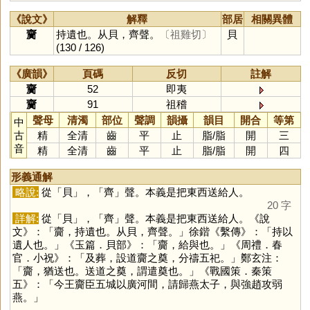
《說文》
解釋
部居
相關異體
齎
持遺也。从貝，齊聲。
〔祖雞切〕
貝
(130 / 126)
《廣韻》
頁碼
反切
註解
齎
52
即夷
齎
91
祖稽
聲母
清濁
部位
聲調
韻攝
韻目
開合
等第
中
古
精
全清
齒
平
止
脂
/
脂
開
三
音
精
全清
齒
平
止
脂
/
脂
開
四
形義通解
略說:
從「
貝
」，「
齊
」聲。本義是把東西送給人。
20 字
詳解:
從「
貝
」，「
齊
」聲。本義是把東西送給人。《說
文》：「齎，持遺也。从貝，齊聲。」徐鍇《繫傳》：「持以
遺人也。」《玉篇．貝部》：「齎，給與也。」《周禮．春
官．小祝》：「及葬，設道齎之奠，分禱五祀。」鄭玄注：
「齎，猶送也。送道之奠，謂遣奠也。」《戰國策．秦策
五》：「今王齎臣五城以廣河間，請歸燕太子，與強趙攻弱
燕。」