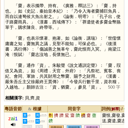
「
齎
」表示攜帶、持有。《廣雅．釋詁三》：「齎，持
也。」如《史記．秦始皇本紀》：「乃令入海者齎捕巨魚具，
而自以連弩候大魚出射之。」《論衡．明雩》：「孔子出，使
子路齎雨具。」《漢書．西域傳下》：「莽遣使者多齎金幣賂
單于，購求陳良、終帶等。」
「
齎
」也表示懷著、抱著。如《論衡．講瑞》：「世儒懷
庸庸之知，齎無異之議，見聖不能知，可保必也。」《後漢
書．馮衍傳》：「傷誠善之無辜兮，齎此恨而入冥。」南梁江
淹〈恨賦〉「齎志沒地，長懷無已。」
「
齎
」通作「
資
」。朱駿聲《說文通訓定聲》：「齎，叚
借又為資。」如《周禮．天官．外府》：「凡祭祀、賓客、喪
紀、會同、軍旅，共其財用之幣齎、賜予之財用。」《漢書．
嚴朱吾丘主父徐嚴終王賈傳》：「今發兵行數千里，資衣糧，
入越地。」顏師古注：「資，猶齎。」參見「
資
」。
500 字
相關漢字:
貝
,
齊
,
資
粵語音節
根據
同音字
詞例(
) /
&
解釋
備
劑
擠
躋
鮆
齏
隮
櫅
齌
虀
齎恨,齎發,齎
黃
周
p9
p215
z
ai
1
鑇
送,齎遣,齎志
李
何
p153
p59
沒
HKLS
人文
同聲同韻
同韻同調
同聲同調