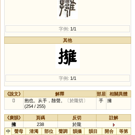
字例:
1/1
其他
字例:
1/1
《說文》
解釋
部居
相關異體
𢹬
抱也。从手，雝聲。
〔於隴切〕
手
擁
(254 / 255)
《廣韻》
頁碼
反切
註解
擁
238
於隴
中
聲母
清濁
部位
聲調
韻攝
韻目
開合
等第