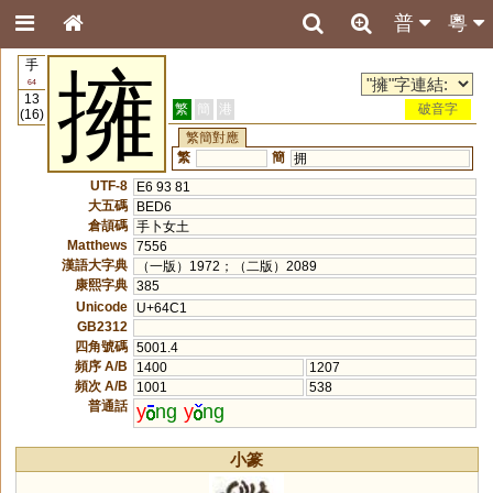
普
粵
手
擁
64
13
繁
簡
港
破音字
(16)
繁簡對應
繁
簡
拥
UTF-8
E6 93 81
大五碼
BED6
倉頡碼
手卜女土
Matthews
7556
漢語大字典
（一版）1972；（二版）2089
康熙字典
385
Unicode
U+64C1
GB2312
四角號碼
5001.4
頻序 A/B
1400
1207
頻次 A/B
1001
538
普通話
y
ng
y
ng
小篆