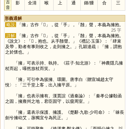
古
影
全清
喉
上
通
鍾
/
腫
合
三
音
形義通解
略說:
「
擁
」古作「
𢹬
」，從「
手
」，「
雝
」聲，本義為擁抱。
25 字
詳解:
「
擁
」古作「
𢹬
」，從「
手
」，「
雝
」聲，本義為擁抱。
《說文》：「𢹬，抱也。从手雝聲。」《禮記‧玉藻》：「肆束
及帶，勤者有事則收之，走則擁之。」孔穎達疏：「擁，謂抱
之於懷也。」
「
擁
」可表示持、執持。《莊子‧知北游》：「神農隱几擁
杖而起，嚗然放杖而笑。」
「
擁
」可引申為簇擁、環圍。唐李白〈贈宣城趙太守
悅〉：「三千堂上客，出入擁平原。」
「
擁
」也表示擁有。漢賈誼《過秦論》：「秦孝公據殽函
之固，擁雍州之地，君臣固守，以窺周室。」
「
擁
」還表示保護、擁護。《楚辭‧九歌‧少司命》：「竦長
劍兮擁幼艾，蓀獨宜兮為民正。」
「
擁
」可指聚集。《後漢書‧鄭太傳》：「而明公擁之，以