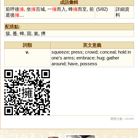
成語彙輯
前呼後
擁
, 坐
擁
百城, 一
擁
而入, 蜂
擁
而至, 前
(5/82)
詳細資
遮後
擁
…
料
配搭點:
簇
,
躉
,
蜂
,
固
,
旄
,
擠
詞類
英文意義
v.
squeeze
;
press
;
crowd
;
conceal
;
hold
in
one
'
s
arms
;
embrace
;
hug
;
gather
around
;
have
,
possess
瀏覽次數: 14168