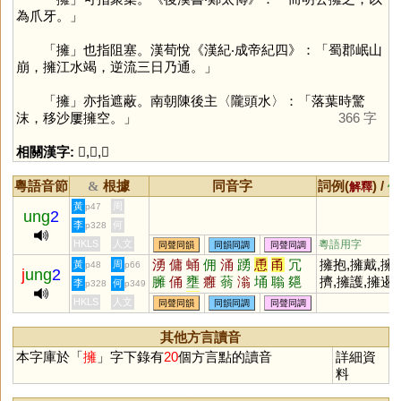
為爪牙。」
「
擁
」也指阻塞。漢荀悅《漢紀‧成帝紀四》：「蜀郡岷山
崩，擁江水竭，逆流三日乃通。」
「
擁
」亦指遮蔽。南朝陳後主〈隴頭水〉：「落葉時驚
沫，移沙屢擁空。」
366 字
相關漢字:
𢹬
,
手
,
雝
粵語音節
根據
同音字
詞例(
) /
&
解釋
備
黃
周
p47
ung
2
李
何
p328
HKLS
人文
粵語用字
同聲同韻
同韻同調
同聲同調
湧
傭
蛹
佣
涌
踴
恿
甬
冗
擁抱,擁戴,擁
黃
周
p48
p66
j
ung
2
臃
俑
壅
癰
蓊
滃
埇
聬
郺
擠,擁護,擁遏
李
何
p328
p349
瞈
暡
踊
塕
通,擁經問疾,
HKLS
人文
同聲同韻
同韻同調
同聲同調
擁
其他方言讀音
本字庫於「
擁
」字下錄有
20
個方言點的讀音
詳細資
料