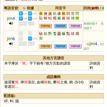
粵語音節
根據
同音字
詞例(
) /
&
解釋
備
嚴
鹽
炎
焰
嫌
檐
閻
芫
閆
黃
周
p25
p203
j
im
4
阽
蚺
蛅
爓
孍
巖
燄
袡
柟
李
何
p85
p183
壛
呥
簷
HKLS
人文
兩腮的鬍子，也泛
同聲同韻
同韻同調
同聲同調
指鬍子
驗
焰
艷
灩
焱
釅
豔
燄
爓
黃
周
敥
j
im
6
李
何
p184
j
im
4
HKLS
人文
「髯
」的異
同聲同韻
同韻同調
同聲同調
讀字
其他方言讀音
本字庫於「
髯
」字下錄有
7
個方言點的讀音
詳細資
料
成語彙輯
揚眉奮
髯
, 獰
髯
張目, 血竭
髯
枯, 攀
髯
之痛, 鶴
(5/14)
詳細資
骨霜
髯
…
料
配搭點:
睅
,
虯
,
鬚