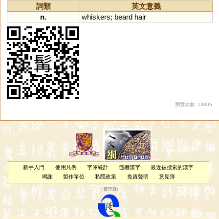
詞類
英文意義
n.
whiskers
;
beard
hair
瀏覽次數: 13806
新手入門
使用凡例
字庫統計
隨機漢字
最近被搜索的漢字
鳴謝
製作單位
私隱政策
免責聲明
意見簿
（
管理員
）