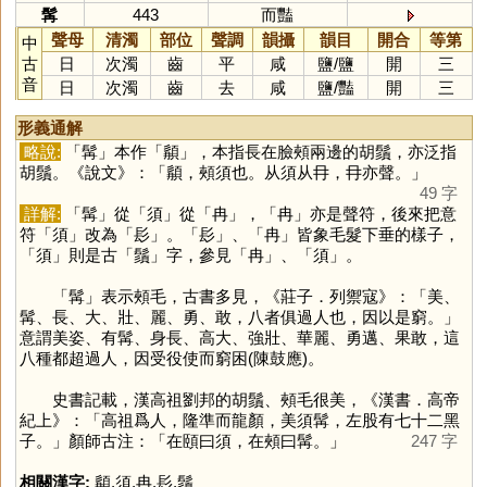
髯
443
而豔
聲母
清濁
部位
聲調
韻攝
韻目
開合
等第
中
古
日
次濁
齒
平
咸
鹽
/
鹽
開
三
音
日
次濁
齒
去
咸
鹽
/
豔
開
三
形義通解
略說:
「
髯
」本作「
䫇
」，本指長在臉頰兩邊的胡鬚，亦泛指
胡鬚。《說文》：「䫇，頰須也。从須从冄，冄亦聲。」
49 字
詳解:
「
髯
」從「
須
」從「
冉
」，「
冉
」亦是聲符，後來把意
符「
須
」改為「
髟
」。「
髟
」、「
冉
」皆象毛髮下垂的樣子，
「
須
」則是古「
鬚
」字，參見「
冉
」、「
須
」。
「
髯
」表示頰毛，古書多見，《莊子．列禦寇》：「美、
髯、長、大、壯、麗、勇、敢，八者俱過人也，因以是窮。」
意謂美姿、有髯、身長、高大、強壯、華麗、勇邁、果敢，這
八種都超過人，因受役使而窮困(陳鼓應)。
史書記載，漢高祖劉邦的胡鬚、頰毛很美，《漢書．高帝
紀上》：「高祖爲人，隆準而龍顏，美須髯，左股有七十二黑
子。」顏師古注：「在頤曰須，在頰曰髯。」
247 字
相關漢字:
䫇
,
須
,
冉
,
髟
,
鬚