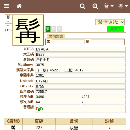
普
粵
髟
髯
190
5
繁
簡
港
異讀字
(15)
繁簡對應
繁
簡
UTF-8
E9 AB AF
大五碼
BE77
倉頡碼
尸竹土月
Matthews
3075
漢語大字典
（一版）4522；（二版）4812
康熙字典
1381
Unicode
U+9AEF
GB2312
8755
四角號碼
7255.7
頻序 A/B
3490
4231
頻次 A/B
64
7
普通話
r
n
《廣韻》
頁碼
反切
註解
髯
227
汝鹽