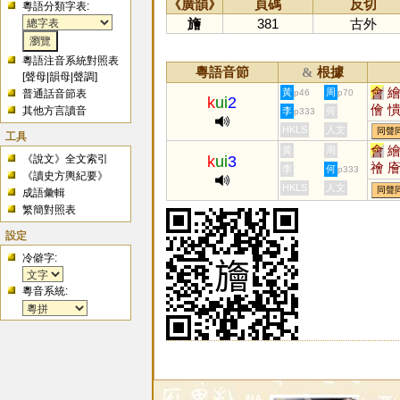
《廣韻》
頁碼
反切
粵語分類字表:
旝
381
古外
粵語注音系統對照表
粵語音節
根據
&
[
聲母
|
韻母
|
聲調
]
會
黃
周
普通話音節表
p46
p70
k
ui
2
儈
其他方言讀音
李
何
p333
嬇
HKLS
人文
同聲
工具
會
黃
周
《說文》全文索引
k
ui
3
禬
李
何
p333
《讀史方輿紀要》
HKLS
人文
同聲
成語彙輯
繁簡對照表
設定
冷僻字:
粵音系統: