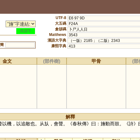
UTF-8
E6 97 9D
大五碼
F24A
倉頡碼
卜尸人人日
異讀字
Matthews
3543
漢語大字典
（一版）2185；（二版）2343
簡
康熙字典
413
金文
(部件樹)
甲骨
(部
解釋
發以機，以追敵也。从㫃，會聲。《春秋傳》曰：旝動而鼓。《詩》