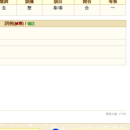
聲調
韻攝
韻目
開合
等第
去
蟹
泰
/
泰
合
一
詞例(
) /
解釋
備註
瀏覽次數: 2798