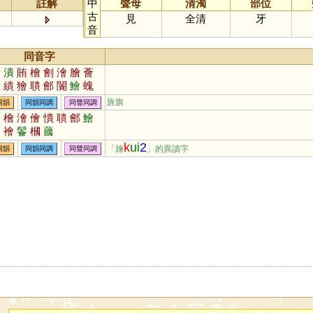
註解
中
聲母
清濁
部位
古
見
全清
牙
音
同音字
繪
潰
賄
檜
劊
澮
膾
薈
憒
繢
獪
聵
鄶
闠
鱠
螝
瞶
襘
禬
廥
旌旗
同韻
同韻同調
同聲同調
繪
檜
澮
儈
憒
聵
鄶
鱠
廥
襘
鬠
槶
蔮
k
ui
2
「旝
」的異讀字
同韻
同韻同調
同聲同調