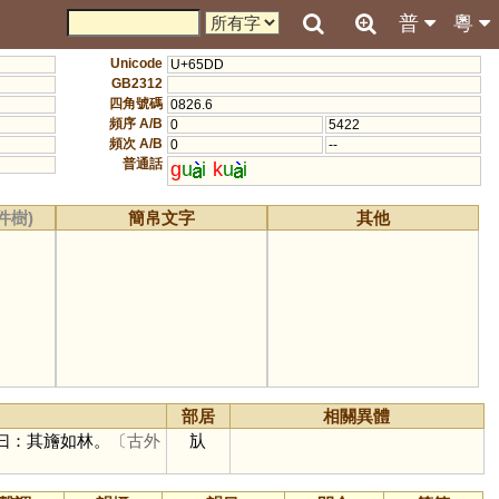
普
粵
Unicode
U+65DD
GB2312
四角號碼
0826.6
頻序 A/B
0
5422
頻次 A/B
0
--
普通話
g
u
i
k
u
i
件樹)
簡帛文字
其他
部居
相關異體
曰：其旝如林。
〔古外
㫃