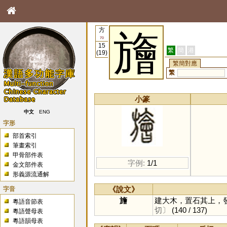
方
旝
70
15
繁
簡
港
(19)
繁簡對應
繁
小篆
中文
ENG
字形
部首索引
筆畫索引
甲骨部件表
字例:
1/1
金文部件表
形義源流通解
字音
《說文》
旝
建大木，置石其上，
粵語音節表
切〕
(140 / 137)
粵語聲母表
粵語韻母表