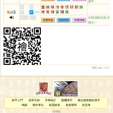
讀字
會
繪
檜
澮
儈
憒
聵
鄶
鱠
黃
周
k
ui
3
禬
廥
旝
鬠
槶
蔮
李
何
p333
HKLS
人文
古指消除災病;古
同聲同韻
同韻同調
同聲同調
禮之一
瀏覽次數: 2743
新手入門
使用凡例
字庫統計
隨機漢字
最近被搜索的漢字
鳴謝
製作單位
私隱政策
免責聲明
意見簿
（
管理員
）