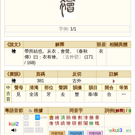
字例:
1/1
《說文》
解釋
部居
相關異體
襘
帶所結也。从衣，會聲。《春秋
衣
傳》曰：衣有襘。
〔古外切〕
(171
/ 168)
《廣韻》
頁碼
反切
註解
襘
381
古外
中
聲母
清濁
部位
聲調
韻攝
韻目
開合
等第
古
見
全清
牙
去
蟹
泰
/
泰
合
一
音
粵語音節
根據
同音字
詞例(
) /
&
解釋
備
會
繪
潰
賄
檜
劊
澮
膾
薈
黃
周
p159
儈
憒
繢
獪
聵
鄶
闠
鱠
螝
k
ui
2
李
何
嬇
瞶
旝
禬
廥
k
ui
3
HKLS
人文
「襘
」的異
同聲同韻
同韻同調
同聲同調