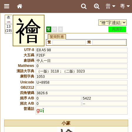
普
粵
衣
襘
145
13
繁
簡
港
異讀字
(19)
繁簡對應
繁
簡
UTF-8
E8 A5 98
大五碼
F2EF
倉頡碼
中人一日
Matthews
0
漢語大字典
（一版）3118；（二版）3323
康熙字典
1053
Unicode
U+8958
GB2312
四角號碼
3826.6
頻序 A/B
0
5422
頻次 A/B
0
--
普通話
g
u
小篆